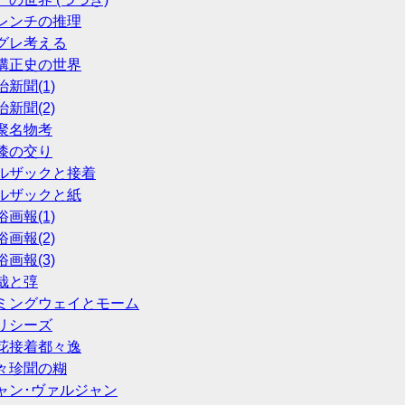
 フレンチの推理
 メグレ考える
 横溝正史の世界
治新聞(1)
治新聞(2)
類聚名物考
膠漆の交り
 バルザックと接着
 バルザックと紙
俗画報(1)
俗画報(2)
俗画報(3)
直哉と弴
 ヘミングウェイとモーム
ユリシーズ
 開花接着都々逸
 団々珍聞の糊
 ジャン･ヴァルジャン