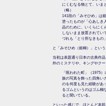
にくむなる物とて、いま
（略）
141段の「みそひめ」
塗ったものが「心あしき
品のために、いくらにく
しないまま放置されてい
づれも「とり所なきもの
と「みそひめ（姫糊）」という
当初は表題通り日本の古典作品
外のミステリや、キングやクー
「呪われた町」（1975
族の写真を飾った四角い
のを何度も見た経験があ
るゴムというのはゴム糊
ると聞いている。
といった感じで、ほとんど本筋