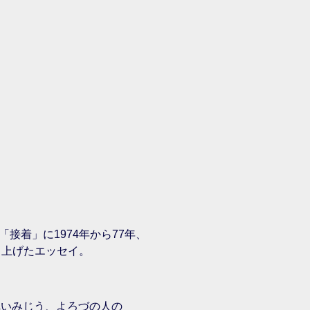
接着」に1974年から77年、
り上げたエッセイ。
れいみじう、よろづの人の