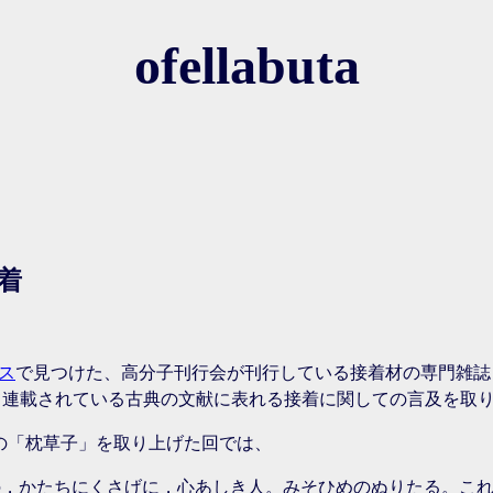
ofellabuta
着
ス
で見つけた、高分子刊行会が刊行している接着材の専門雑誌「
して連載されている古典の文献に表れる接着に関しての言及を取
の「枕草子」を取り上げた回では、
もの，かたちにくさげに，心あしき人。みそひめのぬりたる。こ