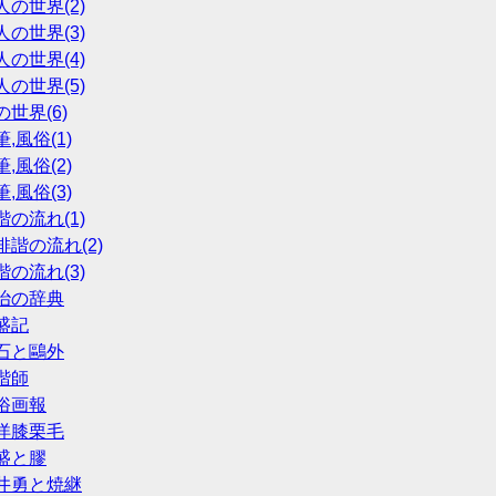
人の世界(2)
人の世界(3)
人の世界(4)
人の世界(5)
の世界(6)
筆,風俗(1)
筆,風俗(2)
筆,風俗(3)
諧の流れ(1)
第俳諧の流れ(2)
諧の流れ(3)
明治の辞典
繁盛記
漱石と鷗外
俳諧師
風俗画報
西洋膝栗毛
清盛と膠
 吉井勇と焼継