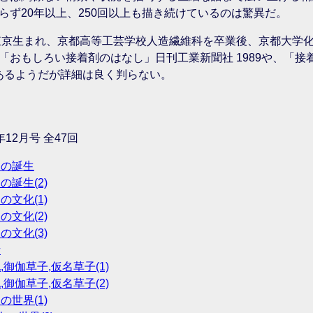
らず20年以上、250回以上も描き続けているのは驚異だ。
年東京生まれ、京都高等工芸学校人造繊維科を卒業後、京都大学
「おもしろい接着剤のはなし」日刊工業新聞社 1989や、「接
があるようだが詳細は良く判らない。
年12月号 全47回
神々の誕生
の誕生(2)
の文化(1)
の文化(2)
の文化(3)
話
記,御伽草子,仮名草子(1)
記,御伽草子,仮名草子(2)
の世界(1)