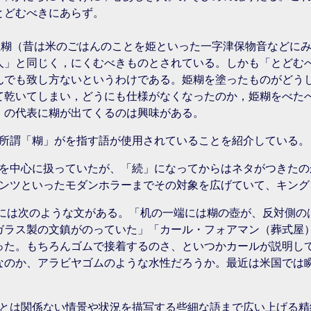
とどむべきにあらず。
は姫糊（昔は米のごはんのことを姫といった一字津保物音などに
人」と同じく，にくむべきものとされている。しかも「とどむ
んでも致し方ないというわけである。姫糊を塗ったものがどう
て乾いてしまい，どうにも仕様がなくなったのか，姫糊をべた
」の代表に糊が出てくるのは興味がある。
所謂「糊」がを指す語が使用されていることを紹介している。
を中心に扱っていたが、「続」になってからはネタがつきたの
ンツといったモダンホラーまでその対象を広げていて、キング
）には次のような文がある。「机の一端には糊の壺が、反対側
ガラス製の文鎮がのっていた」「カール・フォアマン（葬式屋
った。もちろんゴムで接着するのさ、といつかカールが説明し
なのか、アラビヤゴムのような水性だろうか。最近は米国では
とは関係ない情景や状況を描写する些細な語まで広い上げる精