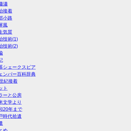
雨瀟瀟
明治接着
式部小路
袖屏風
書生気質
治技術(1)
治技術(2)
喩
記
 逍遥シェークスピア
 チェンバー百科辞典
19世紀接着
キット
 ミラーと公房
 英米文学より
昭和20年まで
 江戸時代拾遺
遺
まとめ