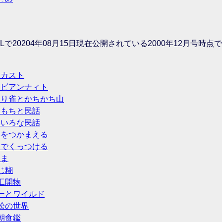
DLで20204年08月15日現在公開されている2000年12月号時点
ローカスト
アラビアンナィト
舌切り雀とかちかち山
とりもちと民話
いろいろな民話
泥棒をつかまえる
ゴムでくっつける
ろま
封じ糊
天工開物
 ポーとワイルド
近松の世界
本朝食鑑