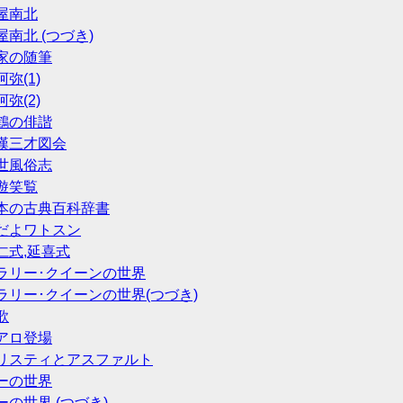
鶴屋南北
鶴屋南北 (つづき)
武家の随筆
阿弥(1)
阿弥(2)
西鶴の俳諧
 和漢三才図会
近世風俗志
嬉遊笑覧
 日本の古典百科辞書
 膠だよワトスン
弘仁式,延喜式
 エラリー･クイーンの世界
 エラリー･クイーンの世界(つづき)
歌
ポアロ登場
回 クリスティとアスファルト
カーの世界
カーの世界 (つづき)