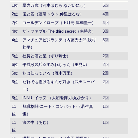
1位
暴力万歳（河本ほむら,なだいにし）
5回
2位
伍と碁（蓮尾トウト,仲里はるな）
4回
2位
ゴールデンドロップ（上月亮,津覇圭一）
4回
4位
ザ・ファブル The third secret（南勝久）
3回
4位
アマチュアビジランテ（内藤光太郎,浅村
3回
壮平）
6位
社長と酒と星（ずり騎士）
2回
6位
平成敗残兵☆すみれちゃん（里見U）
2回
6位
妹は知っている（雁木万里）
2回
6位
だれでも抱けるキミが好き（武田スーパ
2回
ー）
6位
INNU -イッヌ-（大沼隆揮,小丸ひかり）
2回
11
無職格闘-ニート・コンバット-（若生真
1回
位
也）
11
澱の中（あむ）
1回
位