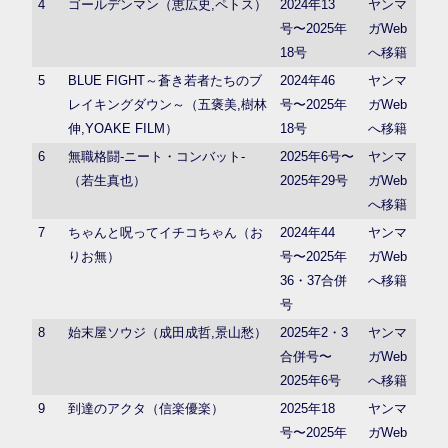
4
ゴールデンマン（恵広史,ペトス）
2024年13
ヤンマ
号〜2025年
ガWeb
18号
へ移籍
5
BLUE FIGHT～蒼き若者たちのブ
2024年46
ヤンマ
レイキングダウン～（五褒美,樹林
号〜2025年
ガWeb
伸,YOAKE FILM）
18号
へ移籍
6
無職格闘-ニート・コンバット-
2025年6号〜
ヤンマ
（若生真也）
2025年29号
ガWeb
へ移籍
7
ちゃんと呪ってイチコちゃん（お
2024年44
ヤンマ
りお無）
号〜2025年
ガWeb
36・37合併
へ移籍
号
8
始末屋ソウジ（成田成哲,景山愁）
2025年2・3
ヤンマ
合併号〜
ガWeb
2025年6号
へ移籍
9
到達のアクタ（信楽優楽）
2025年18
ヤンマ
号〜2025年
ガWeb