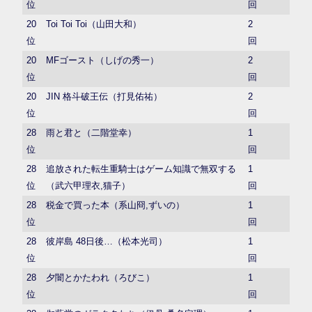
位
回
20
Toi Toi Toi（山田大和）
2
位
回
20
MFゴースト（しげの秀一）
2
位
回
20
JIN 格斗破王伝（打見佑祐）
2
位
回
28
雨と君と（二階堂幸）
1
位
回
28
追放された転生重騎士はゲーム知識で無双する
1
位
（武六甲理衣,猫子）
回
28
税金で買った本（系山冏,ずいの）
1
位
回
28
彼岸島 48日後…（松本光司）
1
位
回
28
夕闇とかたわれ（ろびこ）
1
位
回