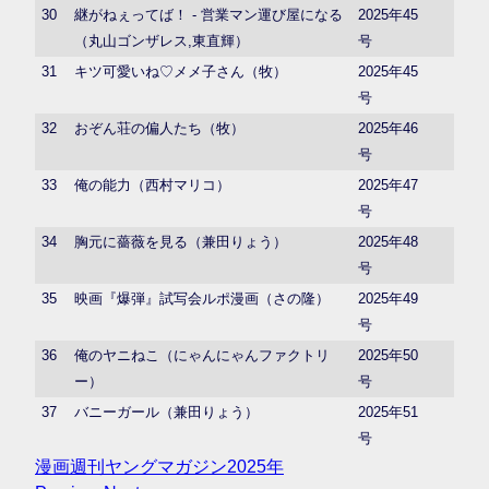
30
継がねぇってば！ - 営業マン運び屋になる
2025年45
（丸山ゴンザレス,東直輝）
号
31
キツ可愛いね♡メメ子さん（牧）
2025年45
号
32
おぞん荘の偏人たち（牧）
2025年46
号
33
俺の能力（西村マリコ）
2025年47
号
34
胸元に薔薇を見る（兼田りょう）
2025年48
号
35
映画『爆弾』試写会ルポ漫画（さの隆）
2025年49
号
36
俺のヤニねこ（にゃんにゃんファクトリ
2025年50
ー）
号
37
バニーガール（兼田りょう）
2025年51
号
漫画
週刊ヤングマガジン
2025年