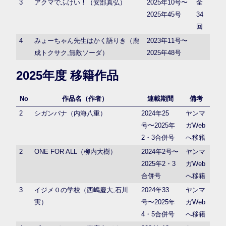
3
アクマでふけい！（安部真弘）
2025年10号〜
全
2025年45号
34
回
4
みょーちゃん先生はかく語りき（鹿
2023年11号〜
成トクサク,無敵ソーダ）
2025年48号
2025年度 移籍作品
No
作品名（作者）
連載期間
備考
2
シガンバナ（内海八重）
2024年25
ヤンマ
号〜2025年
ガWeb
2・3合併号
へ移籍
2
ONE FOR ALL（柳内大樹）
2024年2号〜
ヤンマ
2025年2・3
ガWeb
合併号
へ移籍
3
イジメ０の学校（西嶋慶大,石川
2024年33
ヤンマ
実）
号〜2025年
ガWeb
4・5合併号
へ移籍