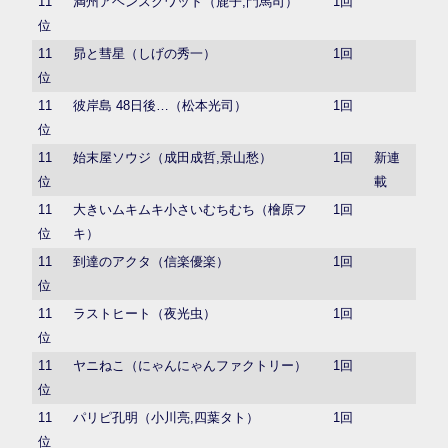
11
満州アヘンスクワッド（鹿子,門馬司）
1回
位
11
昴と彗星（しげの秀一）
1回
位
11
彼岸島 48日後…（松本光司）
1回
位
11
始末屋ソウジ（成田成哲,景山愁）
1回
新連
位
載
11
大きいムキムキ小さいむちむち（檜原フ
1回
位
キ）
11
到達のアクタ（信楽優楽）
1回
位
11
ラストヒート（夜光虫）
1回
位
11
ヤニねこ（にゃんにゃんファクトリー）
1回
位
11
パリピ孔明（小川亮,四葉タト）
1回
位