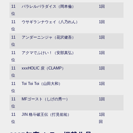
11
パラレルパラダイス（岡本倫）
1回
位
11
ウサギランナウェイ（八乃れん）
1回
位
11
アンダーニンジャ（花沢健吾）
1回
位
11
アクマでふけい！（安部真弘）
1回
位
11
xxxHOLIC 戻（CLAMP）
1回
位
11
Toi Toi Toi（山田大和）
1回
位
11
MFゴースト（しげの秀一）
1回
位
11
JIN 格斗破王伝（打見佑祐）
1回
位
回