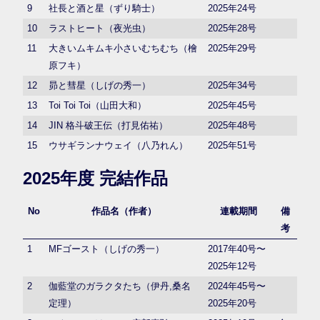
9
社長と酒と星（ずり騎士）
2025年24号
10
ラストヒート（夜光虫）
2025年28号
11
大きいムキムキ小さいむちむち（檜
2025年29号
原フキ）
12
昴と彗星（しげの秀一）
2025年34号
13
Toi Toi Toi（山田大和）
2025年45号
14
JIN 格斗破王伝（打見佑祐）
2025年48号
15
ウサギランナウェイ（八乃れん）
2025年51号
2025年度 完結作品
No
作品名（作者）
連載期間
備
考
1
MFゴースト（しげの秀一）
2017年40号〜
2025年12号
2
伽藍堂のガラクタたち（伊丹,桑名
2024年45号〜
定理）
2025年20号