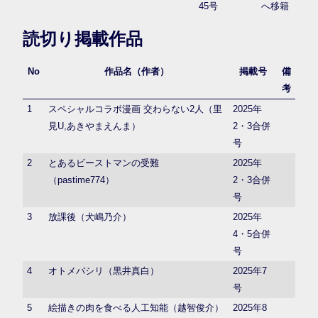
45号
へ移籍
読切り掲載作品
No
作品名（作者）
掲載号
備
考
1
スペシャルコラボ漫画 交わらない2人（里
2025年
見U,あきやまえんま）
2・3合併
号
2
とあるビーストマンの受難
2025年
（pastime774）
2・3合併
号
3
放課後（犬嶋乃介）
2025年
4・5合併
号
4
オトメバシリ（黒井真白）
2025年7
号
5
絵描きの肉を食べる人工知能（越智俊介）
2025年8