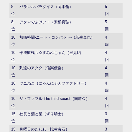
8
パラレルパラダイス（岡本倫）
5
位
回
8
アクマでふけい！（安部真弘）
5
位
回
10
無職格闘-ニート・コンバット-（若生真也）
4
位
回
10
平成敗残兵☆すみれちゃん（里見U）
4
位
回
10
到達のアクタ（信楽優楽）
4
位
回
10
ヤニねこ（にゃんにゃんファクトリー）
4
位
回
10
ザ・ファブル The third secret（南勝久）
4
位
回
15
社長と酒と星（ずり騎士）
3
位
回
15
月曜日のたわわ（比村奇石）
3