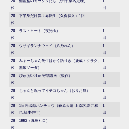
28
伽藍堂のガラクタたち（伊丹,桑名定理）
1
位
回
28
下半身だけ異世界転生（久保保久）1回
位
28
ラストヒート（夜光虫）
1
位
回
28
ウサギランナウェイ（八乃れん）
1
位
回
28
みょーちゃん先生はかく語りき（鹿成トクサク,
1
位
無敵ソーダ）
回
28
ぴゅあ0.01㎜ 寄稿漫画（競作）
1
位
回
28
ちゃんと呪ってイチコちゃん（おりお無）
1
位
回
28
1日外出録ハンチョウ（萩原天晴,上原求,新井和
1
位
也,福本伸行）
回
28
1993（真島ヒロ）
1
位
回