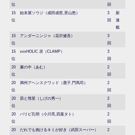
位
回
15
始末屋ソウジ（成田成哲,景山愁）
3
新
位
回
連
載
15
アンダーニンジャ（花沢健吾）
3
位
回
15
xxxHOLIC 戻（CLAMP）
3
位
回
20
澱の中（あむ）
2
位
回
20
満州アヘンスクワッド（鹿子,門馬司）
2
位
回
20
昴と彗星（しげの秀一）
2
位
回
20
パリピ孔明（小川亮,四葉タト）
2
位
回
20
だれでも抱けるキミが好き（武田スーパー）
2