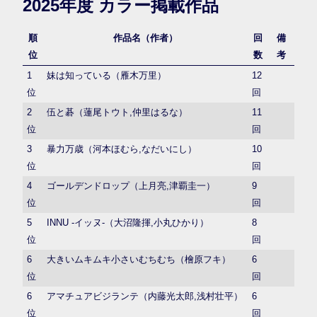
2025年度 カラー掲載作品
順
作品名（作者）
回
備
位
数
考
1
妹は知っている（雁木万里）
12
位
回
2
伍と碁（蓮尾トウト,仲里はるな）
11
位
回
3
暴力万歳（河本ほむら,なだいにし）
10
位
回
4
ゴールデンドロップ（上月亮,津覇圭一）
9
位
回
5
INNU -イッヌ-（大沼隆揮,小丸ひかり）
8
位
回
6
大きいムキムキ小さいむちむち（檜原フキ）
6
位
回
6
アマチュアビジランテ（内藤光太郎,浅村壮平）
6
位
回