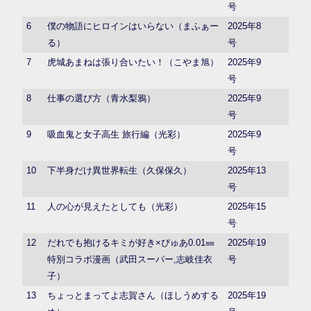
号
6
僕の物語にヒロインはいらない（まふぁー
2025年8
る）
号
7
虎城あまねは張り合いたい！（こやま旭）
2025年9
号
8
仕事の選び方（青水梨鴉）
2025年9
号
9
吸血鬼と女子高生 旅行編（光彩）
2025年9
号
10
下半身だけ異世界転生（久保保久）
2025年13
号
11
人の心が見えたとしても（光彩）
2025年15
号
12
だれでも抱けるキミが好き×ぴゅあ0.01㎜
2025年19
特別コラボ漫画（武田スーパー,志岐佳衣
号
子）
13
ちょっとまってよ志賀さん（ほしうめする
2025年19