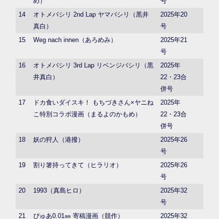
め）
号
14
オトメバシリ 2nd Lap ヤマバシリ（黒井
2025年20
真白）
号
15
Weg nach innen（あろめみ）
2025年21
号
16
オトメバシリ 3rd Lap リベンジバシリ（黒
2025年
井真白）
22・23合
併号
17
ドカ食いダイスキ！ もちづきさん×ヤニね
2025年
こ特別コラボ漫画（まるよのかもめ）
22・23合
併号
18
妖の狩人（港撥）
2025年26
号
19
割り箸持ってきて（ヒラリオ）
2025年26
号
20
1993（真島ヒロ）
2025年32
号
21
ぴゅあ0.01㎜ 寄稿漫画（競作）
2025年32