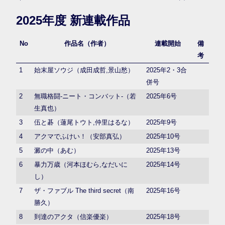
2025年度 新連載作品
No
作品名（作者）
連載開始
備
考
1
始末屋ソウジ（成田成哲,景山愁）
2025年2・3合
併号
2
無職格闘-ニート・コンバット-（若
2025年6号
生真也）
3
伍と碁（蓮尾トウト,仲里はるな）
2025年9号
4
アクマでふけい！（安部真弘）
2025年10号
5
澱の中（あむ）
2025年13号
6
暴力万歳（河本ほむら,なだいに
2025年14号
し）
7
ザ・ファブル The third secret（南
2025年16号
勝久）
8
到達のアクタ（信楽優楽）
2025年18号