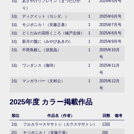
1位
あさやけリフレイン（まつだひか
1
2025年5月号
り）
1位
ディグイット（ヨシダ。）
1
2025年6月号
1位
モジポニカ！（安藤正基）
1
2025年7月号
1位
どくだみの花咲くころ（城戸志保）
1
2025年8月号
1位
新月の盤に（みやびあきの）
1
2025年9月号
1位
不死鳥殺し（須賀晶）
1
2025年10月
号
1位
ワンダンス（珈琲）
1
2025年11月
号
1位
マンガラバー（文村公）
1
2025年12月
号
2025年度 カラー掲載作品
順位
作品名（作者）
回数
備考
1位
フルカラ〜スヤサトシ（カラスヤサトシ）
12回
2位
モジポニカ！（安藤正基）
2回