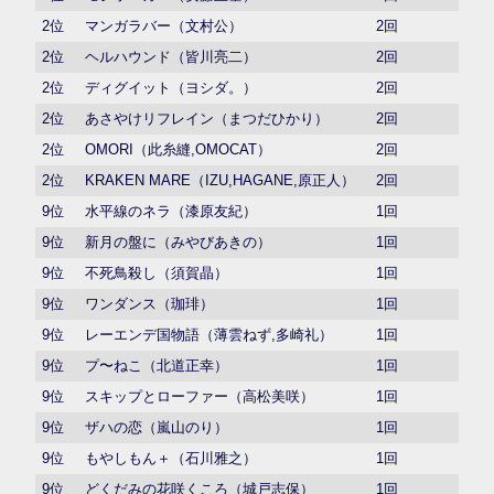
2位
マンガラバー（文村公）
2回
2位
ヘルハウンド（皆川亮二）
2回
2位
ディグイット（ヨシダ。）
2回
2位
あさやけリフレイン（まつだひかり）
2回
2位
OMORI（此糸縫,OMOCAT）
2回
2位
KRAKEN MARE（IZU,HAGANE,原正人）
2回
9位
水平線のネラ（漆原友紀）
1回
9位
新月の盤に（みやびあきの）
1回
9位
不死鳥殺し（須賀晶）
1回
9位
ワンダンス（珈琲）
1回
9位
レーエンデ国物語（薄雲ねず,多崎礼）
1回
9位
プ〜ねこ（北道正幸）
1回
9位
スキップとローファー（高松美咲）
1回
9位
ザハの恋（嵐山のり）
1回
9位
もやしもん＋（石川雅之）
1回
9位
どくだみの花咲くころ（城戸志保）
1回