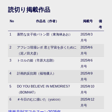
読切り掲載作品
No
作品名（作者）
掲載号
備
考
1
寡黙な女子校バトン部（東海林あお）
2025年3
月号
2
アフレコ現場レポ 君と宇宙を歩くために
2025年6
（泥ノ田犬彦）
月号
3
トロルの姫（市原大志朗）
2025年6
月号
4
計画的反抗期（福地優人）
2025年9
月号
5
DO YOU BELIEVE IN MEMORIES?
2025年10
（BOMHAT）
月号
6
＃今日のむに描いた（yuicco）
2025年12
月号
漫画
月刊アフタヌーン
2025年