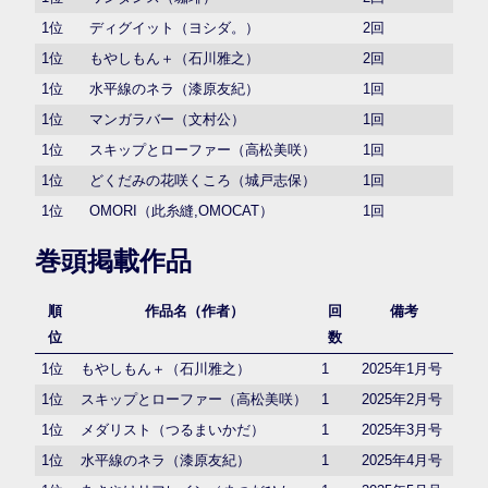
1位
ディグイット（ヨシダ。）
2回
1位
もやしもん＋（石川雅之）
2回
1位
水平線のネラ（漆原友紀）
1回
1位
マンガラバー（文村公）
1回
1位
スキップとローファー（高松美咲）
1回
1位
どくだみの花咲くころ（城戸志保）
1回
1位
OMORI（此糸縫,OMOCAT）
1回
巻頭掲載作品
順
作品名（作者）
回
備考
位
数
1位
もやしもん＋（石川雅之）
1
2025年1月号
1位
スキップとローファー（高松美咲）
1
2025年2月号
1位
メダリスト（つるまいかだ）
1
2025年3月号
1位
水平線のネラ（漆原友紀）
1
2025年4月号