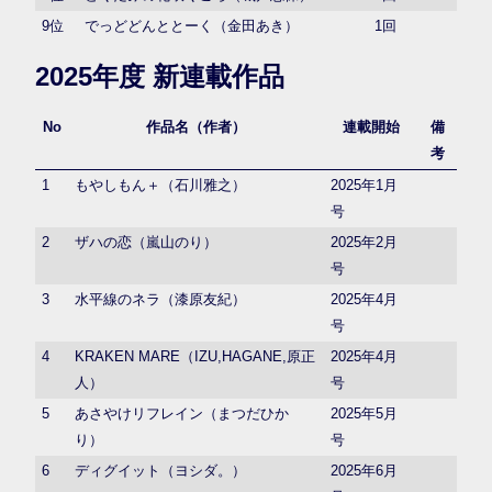
9位
でっどどんととーく（金田あき）
1回
2025年度 新連載作品
No
作品名（作者）
連載開始
備
考
1
もやしもん＋（石川雅之）
2025年1月
号
2
ザハの恋（嵐山のり）
2025年2月
号
3
水平線のネラ（漆原友紀）
2025年4月
号
4
KRAKEN MARE（IZU,HAGANE,原正
2025年4月
人）
号
5
あさやけリフレイン（まつだひか
2025年5月
り）
号
6
ディグイット（ヨシダ。）
2025年6月