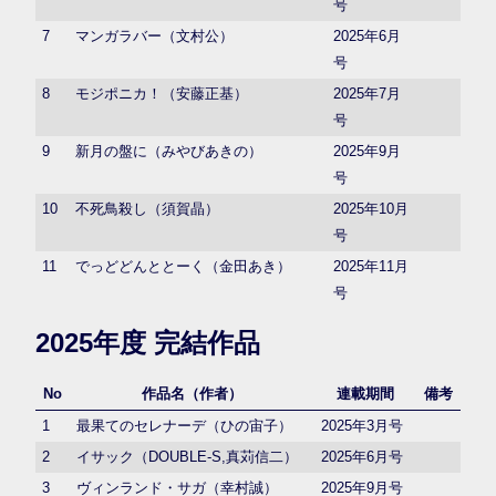
号
7
マンガラバー（文村公）
2025年6月
号
8
モジポニカ！（安藤正基）
2025年7月
号
9
新月の盤に（みやびあきの）
2025年9月
号
10
不死鳥殺し（須賀晶）
2025年10月
号
11
でっどどんととーく（金田あき）
2025年11月
号
2025年度 完結作品
No
作品名（作者）
連載期間
備考
1
最果てのセレナーデ（ひの宙子）
2025年3月号
2
イサック（DOUBLE-S,真苅信二）
2025年6月号
3
ヴィンランド・サガ（幸村誠）
2025年9月号