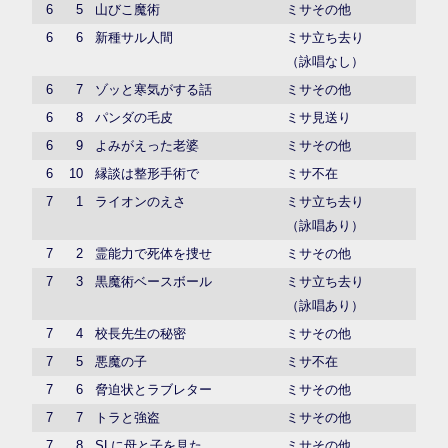
6
5
山びこ魔術
ミサその他
6
6
新種サル人間
ミサ立ち去り
（詠唱なし）
6
7
ゾッと寒気がする話
ミサその他
6
8
パンダの毛皮
ミサ見送り
6
9
よみがえった老婆
ミサその他
6
10
縁談は整形手術で
ミサ不在
7
1
ライオンのえさ
ミサ立ち去り
（詠唱あり）
7
2
霊能力で死体を捜せ
ミサその他
7
3
黒魔術ベースボール
ミサ立ち去り
（詠唱あり）
7
4
校長先生の秘密
ミサその他
7
5
悪魔の子
ミサ不在
7
6
脅迫状とラブレター
ミサその他
7
7
トラと強盗
ミサその他
7
8
SLに母と子を見た
ミサその他