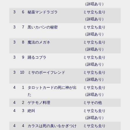
（詠唱あり）
3
6
秘薬マンドラゴラ
ミサ立ち去り
（詠唱あり）
3
7
黒いカバンの秘密
ミサ立ち去り
（詠唱あり）
3
8
魔法のメガネ
ミサ立ち去り
（詠唱あり）
3
9
踊るコブラ
ミサ立ち去り
（詠唱あり）
3
10
ミサのボーイフレンド
ミサ立ち去り
（詠唱あり）
4
1
タロットカードの死に神が出
ミサ立ち去り
た
（詠唱あり）
4
2
ゲテモノ料理
ミサその他
4
3
絶叫
ミサ立ち去り
（詠唱あり）
4
4
カラスは死の臭いをかぎつけ
ミサ立ち去り