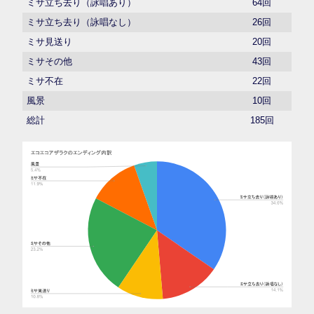
ミサ立ち去り（詠唱あり）
64回
ミサ立ち去り（詠唱なし）
26回
ミサ見送り
20回
ミサその他
43回
ミサ不在
22回
風景
10回
総計
185回