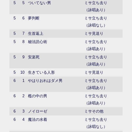
5
5
ついてない男
ミサ立ち去り
（詠唱あり）
5
6
夢判断
ミサ立ち去り
（詠唱なし）
5
7
生首返上
ミサ見送り
5
8
秘法読心術
ミサ立ち去り
（詠唱あり）
5
9
安楽死
ミサ立ち去り
（詠唱あり）
5
10
生きている人形
ミサ見送り
6
1
やはりおれはダメ男
ミサ立ち去り
（詠唱あり）
6
2
檻の中の男
ミサ立ち去り
（詠唱あり）
6
3
ノイローゼ
ミサその他
6
4
魔法の水着
ミサ立ち去り
（詠唱なし）