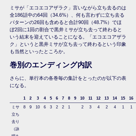
ミサが「エコエコアザラク」言いながら立ち去るのは
全186話中の64回（34.6%）、何も言わずに立ち去る
パターンの26回も含めると合計90回（48.7%）でほ
ぼ2回に1回の割合で黒井ミサが立ち去って終わると
いう結末を迎えていることになる。「エコエコアザラ
ク」というと黒井ミサが立ち去って終わるという印象
も当然といったところか。
巻別のエンディング内訳
さらに、単行本の各巻毎の集計をとったのが以下の表
になる。
1
2
3
4
5
6
7
8
9
10
11
12
13
14
15
16
ミサ
8
9
10
6
3
2
2
1
2
3
4
2
4
1
1
立ち
去り
（詠