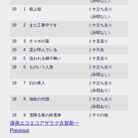
（詠唱なし）
19
1
鏡よ鏡
ミサ立ち去り
（詠唱なし）
19
2
また工事中です
ミサ立ち去り
（詠唱なし）
19
3
チャボの墓
ミサ見送り
19
4
霊が呼んでいる
ミサ不在
19
5
追われる獅子舞い
ミサ見送り
19
6
ものいう人形
ミサ立ち去り
（詠唱なし）
19
7
幻の客人
ミサ立ち去り
（詠唱あり）
19
8
強欲の代償
ミサ立ち去り
（詠唱あり）
19
9
雪降る夜の終電車
ミサその他
漫画
エコエコアザラク
古賀新一
Previous