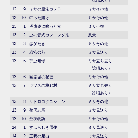
（詠唱あり）
12
9
ミサの魔法カメラ
ミサその他
12
10
狂った賭け
ミサその他
13
1
望遠鏡に映った女
ミサ不在
13
2
虫の音式カンニング法
風景
13
3
恋がたき
ミサその他
13
4
恐怖の顔
ミサ見送り
13
5
芋虫無惨
ミサ立ち去り
（詠唱あり）
13
6
幽霊城の秘密
ミサその他
13
7
キツネの棲む村
ミサ立ち去り
（詠唱あり）
13
8
リトロコグニション
ミサその他
13
9
整形志願
ミサ見送り
13
10
聖夜物語
ミサその他
14
1
すばらしき贋作
ミサ見送り
14
2
正明の船出
ミサ見送り