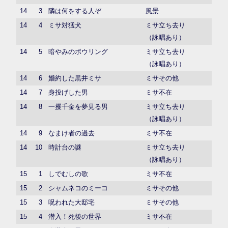
14
3
隣は何をする人ぞ
風景
14
4
ミサ対猛犬
ミサ立ち去り
（詠唱あり）
14
5
暗やみのボウリング
ミサ立ち去り
（詠唱あり）
14
6
婚約した黒井ミサ
ミサその他
14
7
身投げした男
ミサ不在
14
8
一攫千金を夢見る男
ミサ立ち去り
（詠唱あり）
14
9
なまけ者の過去
ミサ不在
14
10
時計台の謎
ミサ立ち去り
（詠唱あり）
15
1
しでむしの歌
ミサ不在
15
2
シャムネコのミーコ
ミサその他
15
3
呪われた大邸宅
ミサその他
15
4
潜入！死後の世界
ミサ不在