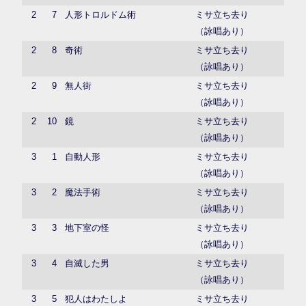
2
7
人形トロルドム術
ミサ立ち去り
（詠唱あり）
2
8
奇術
ミサ立ち去り
（詠唱あり）
2
9
無人街
ミサ立ち去り
（詠唱あり）
2
10
鏡
ミサ立ち去り
（詠唱あり）
3
1
自動人形
ミサ立ち去り
（詠唱あり）
3
2
魔法手術
ミサ立ち去り
（詠唱あり）
3
3
地下室の怪
ミサ立ち去り
（詠唱あり）
3
4
自滅した男
ミサ立ち去り
（詠唱あり）
3
5
犯人はわたしよ
ミサ立ち去り