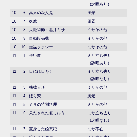
（詠唱あり）
10
6
高原の殺人鬼
風景
10
7
妖蛾
風景
10
8
大魔術師・黒井ミサ
ミサその他
10
9
自動販売機
ミサその他
10
10
無謀タクシー
ミサその他
11
1
使い魔
ミサ立ち去り
（詠唱あり）
11
2
目には目を！
ミサ立ち去り
（詠唱なし）
11
3
機械人形
ミサその他
11
4
ほら穴
風景
11
5
ミサの特別料理
ミサその他
11
6
果たされた復しゅう
ミサ立ち去り
（詠唱なし）
11
7
変身した凶悪犯
ミサ不在