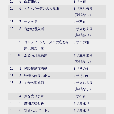
15
5
白装束の男
ミサ不在
15
6
ビヤ･ガーデンの大魔術
ミサ立ち去り
（詠唱なし）
15
7
一人芝居
ミサ不在
15
8
奇妙な侵入者
ミサ立ち去り
（詠唱あり）
15
9
コメディ･シリーズその①わが
ミサその他
家は魔女一家
15
10
ある時計蒐集家
ミサ立ち去り
（詠唱なし）
16
1
怪談鍋島猫騒動
ミサその他
16
2
強情っぱりの老人
ミサその他
16
3
ミサの消滅術
ミサ立ち去り
（詠唱なし）
16
4
夢を売ります
ミサ不在
16
5
魔物の棲む森
ミサ見送り
16
6
殺されたパートナー
ミサ見送り