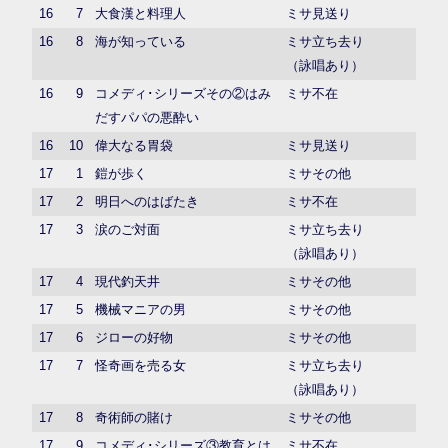
16
7
大食漢と料理人
ミサ見送り
16
8
海が知っている
ミサ立ち去り
（詠唱あり）
16
9
コメディ･シリーズその②はみ
ミサ不在
だすパパの悪酔い
16
10
偉大なる胃袋
ミサ見送り
17
1
鎧が歩く
ミサその他
17
2
明日へのはばたき
ミサ不在
17
3
涙のご対面
ミサ立ち去り
（詠唱あり）
17
4
現代釣天井
ミサその他
17
5
機械マニアの男
ミサその他
17
6
ジローの好物
ミサその他
17
7
怪奇画を売る女
ミサ立ち去り
（詠唱あり）
17
8
奇術師の賭け
ミサその他
17
9
コメディ･シリーズ③教育とは
ミサ不在