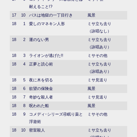
耐えること!?
17
10
バスは地獄の一丁目行き
風景
18
1
愛しのマネキン人形
ミサ立ち去り
（詠唱なし）
18
2
運のない男
ミサ立ち去り
（詠唱あり）
18
3
ライオンが逃げた!!
ミサその他
18
4
正夢と読心術
ミサ立ち去り
（詠唱あり）
18
5
夜に木を切る
ミサ見送り
18
6
欲望の保険金
風景
18
7
奇妙な殺人者
ミサ見送り
18
8
呪われた船
風景
18
9
コメディ･シリーズ④眠り薬と
ミサその他
浮遊術
18
10
密室殺人
ミサ立ち去り