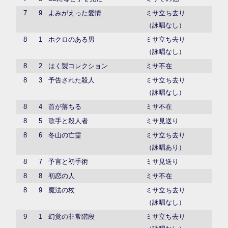
7
9
よみがえった愛情
ミサ立ち去り
（詠唱なし）
8
1
ホクロのある男
ミサ立ち去り
（詠唱なし）
8
2
はく製コレクション
ミサ不在
8
3
予告された殺人
ミサ立ち去り
（詠唱なし）
8
4
首が落ちる
ミサ不在
8
5
歌手と殺人者
ミサ見送り
8
6
冬山の亡霊
ミサ立ち去り
（詠唱あり）
8
7
予言と初手術
ミサ見送り
8
8
初恋の人
ミサ不在
8
9
魔法の杖
ミサ立ち去り
（詠唱なし）
9
1
幻覚の非常階段
ミサ立ち去り