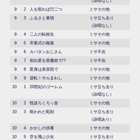
（詠唱なし）
9
2
人を呪わば穴二つ
ミサその他
9
3
ふるさと慕情
ミサ立ち去り
（詠唱なし）
9
4
二人の転校生
ミサその他
9
5
卒業式の報復
ミサその他
9
6
カバタンおじさん
ミサ不在
9
7
初白星を黒魔術で!?
ミサ不在
9
8
変身は美容院で
ミサその他
9
9
逆転！サルまわし
ミサその他
10
1
20世紀のゴーレム
ミサ立ち去り
（詠唱なし）
10
2
怪談ろくろっ首
ミサその他
10
3
呪われた彫刻
ミサ立ち去り
（詠唱あり）
10
4
かかしの供養
ミサその他
10
5
空を飛ぶ少女
ミサ立ち去り