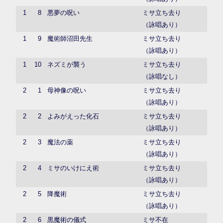
1
8
悪夢の呪い
ミサ立ち去り
（詠唱あり）
1
9
魔術師沼田先生
ミサ立ち去り
（詠唱あり）
1
10
ネズミが襲う
ミサ立ち去り
（詠唱なし）
2
1
母神像の呪い
ミサ立ち去り
（詠唱あり）
2
2
よみがえった化石
ミサ立ち去り
（詠唱あり）
2
3
魔法の薬
ミサ立ち去り
（詠唱あり）
2
4
ミサのいけにえ術
ミサ立ち去り
（詠唱あり）
2
5
降魔術
ミサ立ち去り
（詠唱あり）
2
6
黒魔術の儀式
ミサ不在