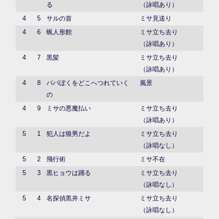
る
（詠唱あり）
4
5
サルの首
ミサ見送り
4
6
蝋人形館
ミサ立ち去り
（詠唱あり）
4
7
黒髪
ミサ立ち去り
（詠唱あり）
4
8
パパぼくをどこへつれていく
風景
の
4
9
ミサの悪魔払い
ミサ立ち去り
（詠唱あり）
5
1
犯人は狼男だよ
ミサ立ち去り
（詠唱なし）
5
2
飛行術
ミサ不在
5
3
黒ヒョウは踊る
ミサ立ち去り
（詠唱なし）
5
4
名探偵黒井ミサ
ミサ立ち去り
（詠唱なし）