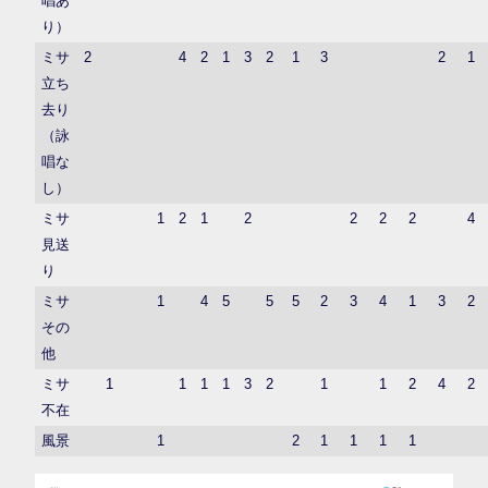
唱あ
り）
ミサ
2
4
2
1
3
2
1
3
2
1
立ち
去り
（詠
唱な
し）
ミサ
1
2
1
2
2
2
2
4
見送
り
ミサ
1
4
5
5
5
2
3
4
1
3
2
その
他
ミサ
1
1
1
1
3
2
1
1
2
4
2
不在
風景
1
2
1
1
1
1