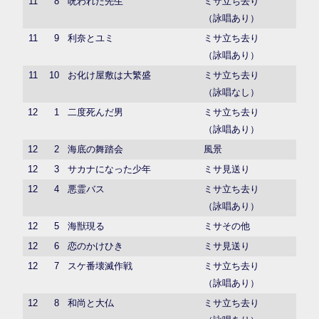
11
8
呪われた先生
ミサ立ち去り
（詠唱あり）
11
9
利奈とユミ
ミサ立ち去り
（詠唱あり）
11
10
お化け屋敷は大繁盛
ミサ立ち去り
（詠唱なし）
12
1
二度死んだ男
ミサ立ち去り
（詠唱あり）
12
2
海底の舞踏会
風景
12
3
サカナになった少年
ミサ見送り
12
4
悪霊バス
ミサ立ち去り
（詠唱あり）
12
5
海獣現る
ミサその他
12
6
恋のかけひき
ミサ見送り
12
7
スケ番壊滅作戦
ミサ立ち去り
（詠唱あり）
12
8
和尚と大仏
ミサ立ち去り