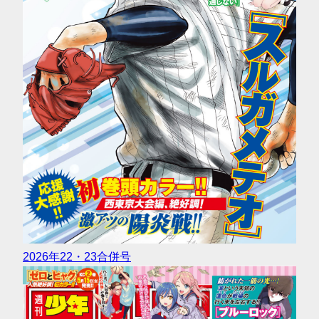
2026年22・23合併号