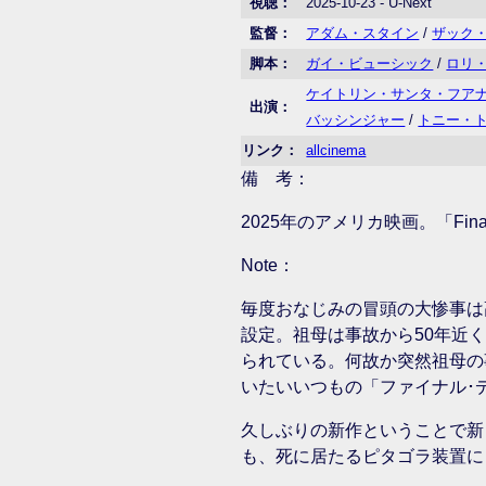
視聴：
2025-10-23 - U-Next
監督：
アダム・スタイン
/
ザック
脚本：
ガイ・ビューシック
/
ロリ
ケイトリン・サンタ・フア
出演：
バッシンジャー
/
トニー・
リンク：
allcinema
備 考：
2025年のアメリカ映画。「Fina
Note：
毎度おなじみの冒頭の大惨事は
設定。祖母は事故から50年近
られている。何故か突然祖母の
いたいいつもの「ファイナル･
久しぶりの新作ということで新
も、死に居たるピタゴラ装置に