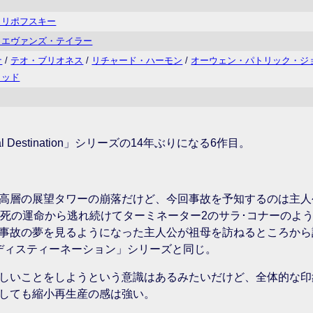
・リポフスキー
・エヴァンズ・テイラー
ナ
/
テオ・ブリオネス
/
リチャード・ハーモン
/
オーウェン・パトリック・ジ
トッド
l Destination」シリーズの14年ぶりになる6作目。
高層の展望タワーの崩落だけど、今回事故を予知するのは主人
く死の運命から逃れ続けてターミネーター2のサラ･コナーのよ
事故の夢を見るようになった主人公が祖母を訪ねるところから
ディスティーネーション」シリーズと同じ。
しいことをしようという意識はあるみたいだけど、全体的な印
しても縮小再生産の感は強い。