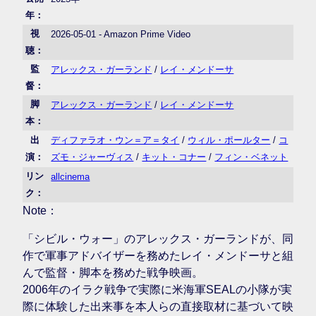
年：
視
2026-05-01 - Amazon Prime Video
聴：
監
アレックス・ガーランド
/
レイ・メンドーサ
督：
脚
アレックス・ガーランド
/
レイ・メンドーサ
本：
出
ディファラオ・ウン＝ア＝タイ
/
ウィル・ポールター
/
コ
演：
ズモ・ジャーヴィス
/
キット・コナー
/
フィン・ベネット
リン
allcinema
ク：
Note：
「シビル・ウォー」のアレックス・ガーランドが、同
作で軍事アドバイザーを務めたレイ・メンドーサと組
んで監督・脚本を務めた戦争映画。
2006年のイラク戦争で実際に米海軍SEALの小隊が実
際に体験した出来事を本人らの直接取材に基づいて映