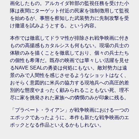
画化したもの。アルカイダ幹部の監視任務を受けた小
隊は夜間にターゲット付近の民家を強制徴用して監視
を始めるが、事態を察知した武装勢力に先制攻撃を受
け撤退を試みようとする。という内容。
本作では徹底してドラマ性が排除され戦争映画に付き
ものの高揚感もカタルシスも何もない。現場の兵士の
体験のみを描くことを徹底しており、個々の兵士たち
の個性も希薄だ。既存の映画では華々しい活躍を見せ
るNAVE SEALの勇姿は何処にもない。敵対勢力は遠
景のみで人間性を感じさせるようなショットはなく、
おそらく意図的に米兵の協力する現地兵への高圧的差
別的な態度やまったく顧みられることもない死、理不
尽に家を挑発された家族への憐憫のみが印象に残る。
「プラベート・ライアン」が戦争映画における一つの
エポックであったように、本作も新たな戦争映画のエ
ポックとなる作品といえるかもしれない。