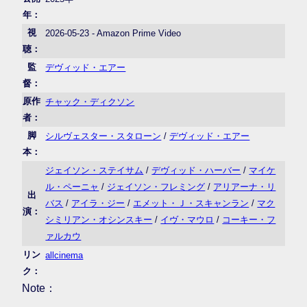
年：
視
2026-05-23 - Amazon Prime Video
聴：
監
デヴィッド・エアー
督：
原作
チャック・ディクソン
者：
脚
シルヴェスター・スタローン
/
デヴィッド・エアー
本：
ジェイソン・ステイサム
/
デヴィッド・ハーバー
/
マイケ
ル・ペーニャ
/
ジェイソン・フレミング
/
アリアーナ・リ
出
バス
/
アイラ・ジー
/
エメット・Ｊ・スキャンラン
/
マク
演：
シミリアン・オシンスキー
/
イヴ・マウロ
/
コーキー・フ
ァルカウ
リン
allcinema
ク：
Note：