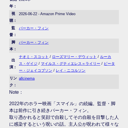
年：
視
2026-06-22 - Amazon Prime Video
聴：
監
パーカー・フィン
督：
脚
パーカー・フィン
本：
ナオミ・スコット
/
ローズマリー・デウィット
/
ルーカ
出
ス・ゲイジ
/
マイルス・グティエレス＝ライリー
/
ピータ
演：
ー・ジェイコブソン
/
レイ・ニコルソン
リン
allcinema
ク：
Note：
2022年のホラー映画「スマイル」の続編。監督・脚
本は前作に引き続きパーカー・フィン。
取り憑かれると笑顔で自殺してその自殺を目撃した人
に感染するという呪いの話。主人公が呪われて様々な