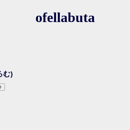
ofellabuta
ろむ)
ト