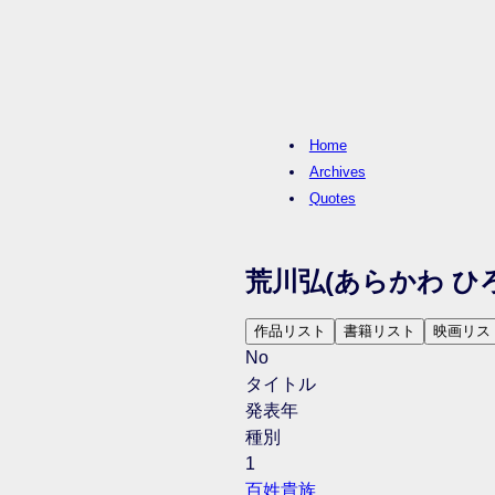
Home
Archives
Quotes
荒川弘
(あらかわ ひ
作品リスト
書籍リスト
映画リス
No
タイトル
発表年
種別
1
百姓貴族