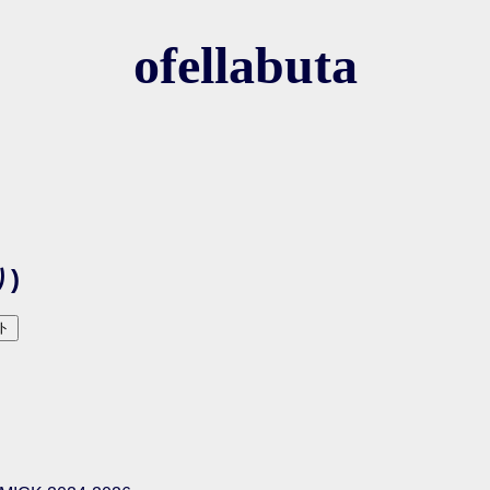
ofellabuta
)
ト