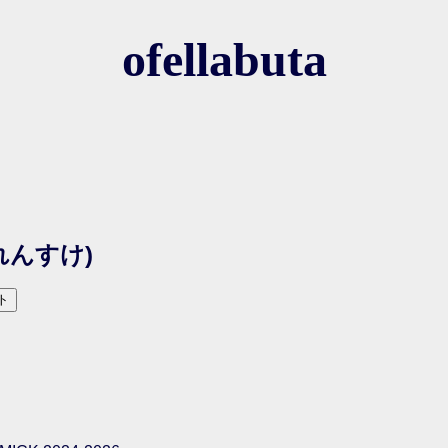
ofellabuta
れんすけ)
ト