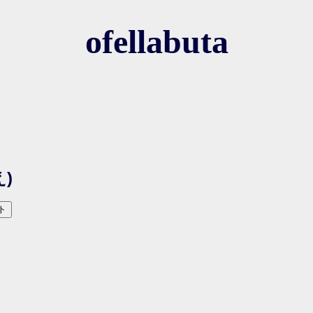
ofellabuta
)
ト