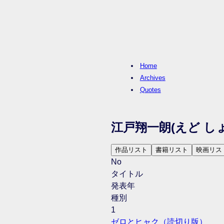
Home
Archives
Quotes
江戸翔一朗
(えど し
作品リスト
書籍リスト
映画リス
No
タイトル
発表年
種別
1
ゼロとヒャク（読切り版）