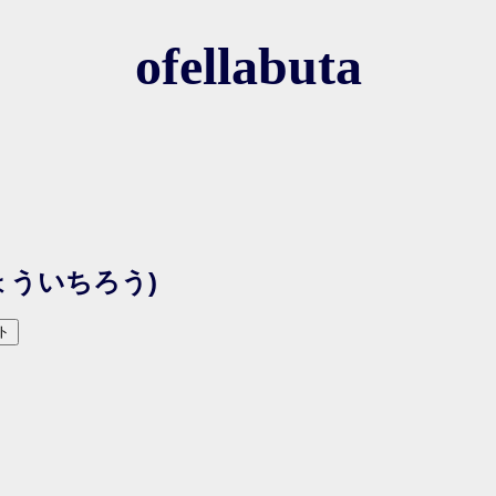
ofellabuta
ょういちろう)
ト