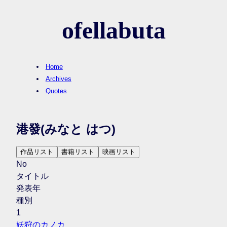
ofellabuta
Home
Archives
Quotes
港發
(みなと はつ)
作品リスト
書籍リスト
映画リスト
No
タイトル
発表年
種別
1
妖狩のカノカ