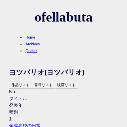
ofellabuta
Home
Archives
Quotes
ヨツバリオ
(ヨツバリオ)
作品リスト
書籍リスト
映画リスト
No
タイトル
発表年
種別
1
短編高校の日常