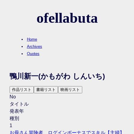
ofellabuta
Home
Archives
Quotes
鴨川新一
(かもがわ しんいち)
作品リスト
書籍リスト
映画リスト
No
タイトル
発表年
種別
1
お母さん冒険者、ログインボーナスでスキル【主婦】