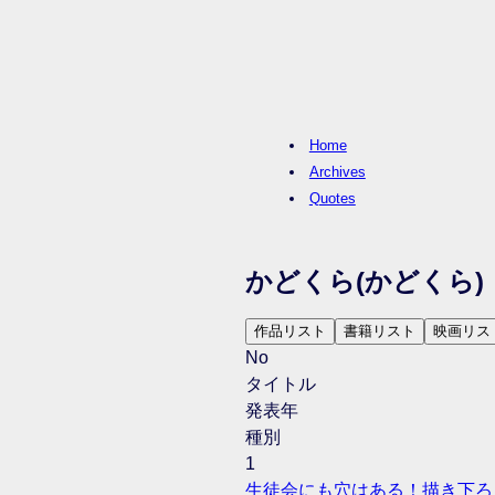
Home
Archives
Quotes
かどくら
(かどくら)
作品リスト
書籍リスト
映画リス
No
タイトル
発表年
種別
1
生徒会にも穴はある！描き下ろ