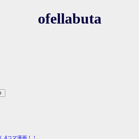
ofellabuta
ト
し4コマ漫画！！