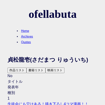
ofellabuta
Home
Archives
Quotes
貞松龍壱
(さだまつ りゅういち)
作品リスト
書籍リスト
映画リスト
No
タイトル
発表年
種別
1
生徒会にも穴はある！描き下ろし4コマ漫画！！