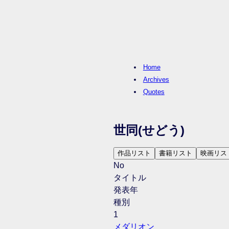
Home
Archives
Quotes
世同
(せどう)
作品リスト
書籍リスト
映画リス
No
タイトル
発表年
種別
1
メダリオン