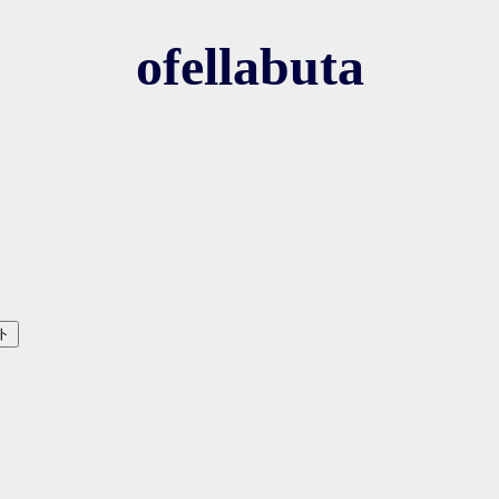
ofellabuta
ト