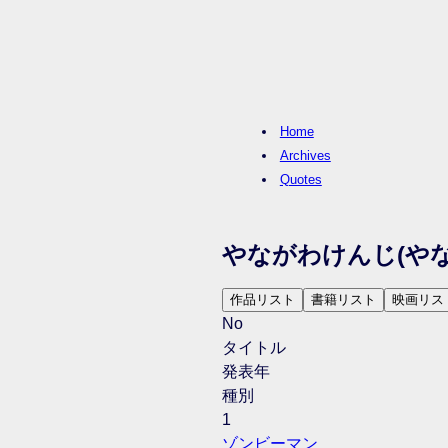
Home
Archives
Quotes
やながわけんじ
(や
作品リスト
書籍リスト
映画リス
No
タイトル
発表年
種別
1
ゾンビーマン