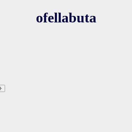
ofellabuta
ト