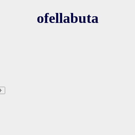
ofellabuta
ト