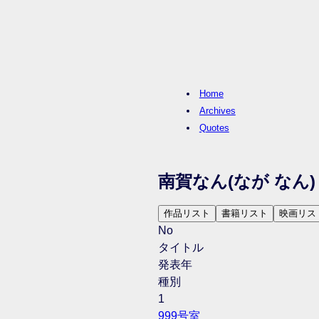
Home
Archives
Quotes
南賀なん
(なが なん)
作品リスト
書籍リスト
映画リス
No
タイトル
発表年
種別
1
999号室