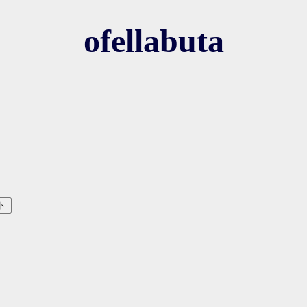
ofellabuta
ト