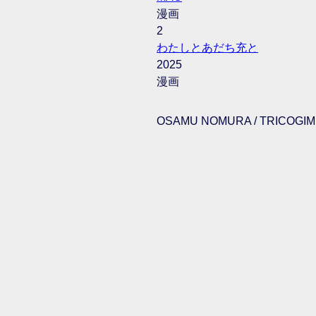
漫画
2
わたしとあだち充と
2025
漫画
OSAMU NOMURA / TRICOGIMM