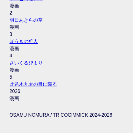
漫画
2
明日あきらの掌
漫画
3
ほうきの狩人
漫画
4
さいくるびより
漫画
5
此処木九太の目に障る
2026
漫画
OSAMU NOMURA / TRICOGIMMICK 2024-2026