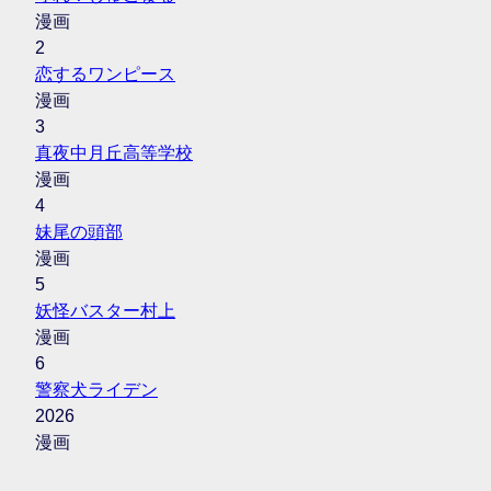
漫画
2
恋するワンピース
漫画
3
真夜中月丘高等学校
漫画
4
妹尾の頭部
漫画
5
妖怪バスター村上
漫画
6
警察犬ライデン
2026
漫画