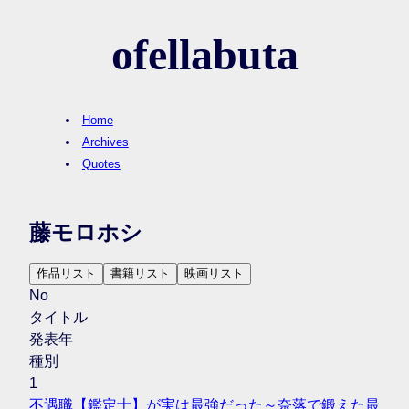
ofellabuta
Home
Archives
Quotes
藤モロホシ
作品リスト
書籍リスト
映画リスト
No
タイトル
発表年
種別
1
不遇職【鑑定士】が実は最強だった～奈落で鍛えた最