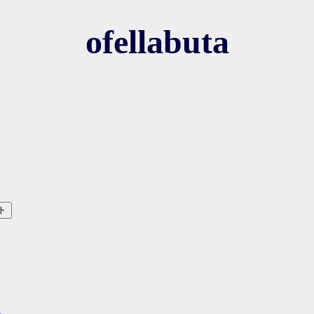
ofellabuta
ト
れ