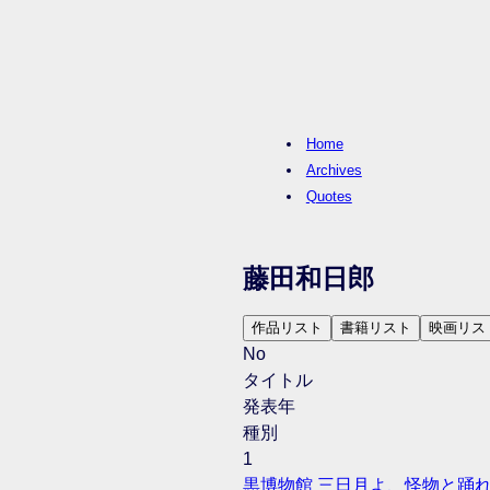
Home
Archives
Quotes
藤田和日郎
作品リスト
書籍リスト
映画リス
No
タイトル
発表年
種別
1
黒博物館 三日月よ、怪物と踊