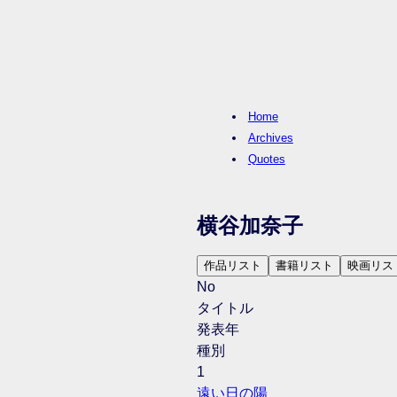
Home
Archives
Quotes
横谷加奈子
作品リスト
書籍リスト
映画リス
No
タイトル
発表年
種別
1
遠い日の陽