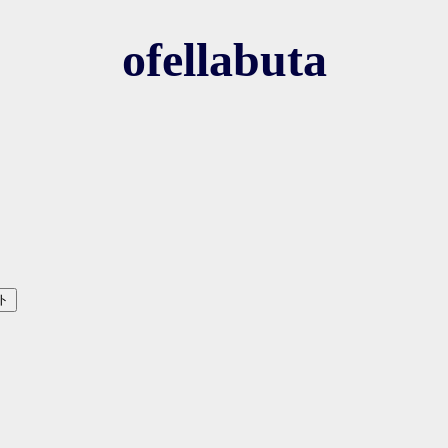
ofellabuta
ト