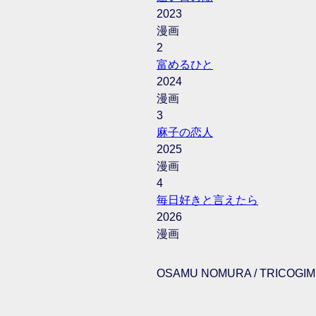
2023
漫画
2
富めるひと
2024
漫画
3
麻子の恋人
2025
漫画
4
毎日好きと言えたら
2026
漫画
OSAMU NOMURA / TRICOGIMM