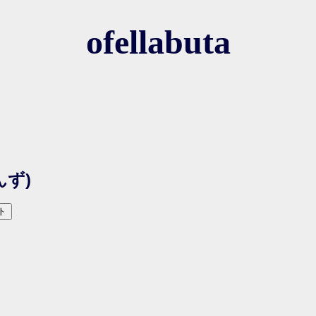
ofellabuta
んず)
ト