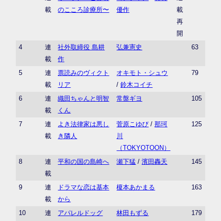
載
のこころ診療所〜
優作
載
再
開
4
連
社外取締役 島耕
弘兼憲史
63
載
作
5
連
票読みのヴィクト
オキモト・シュウ
79
載
リア
/
鈴木コイチ
6
連
織田ちゃんと明智
常盤ギヨ
105
載
くん
7
連
よき法律家は悪し
菅原こゆび
/
那珂
125
載
き隣人
川
（TOKYOTOON）
8
連
平和の国の島崎へ
瀬下猛
/
濱田轟天
145
載
9
連
ドラマな恋は基本
榎本あかまる
163
載
から
10
連
アパレルドッグ
林田もずる
179