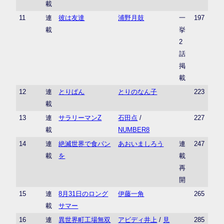
載
11
連
彼は友達
浦野月鼓
一
197
載
挙
2
話
掲
載
12
連
とりぱん
とりのなん子
223
載
13
連
サラリーマンZ
石田点
/
227
載
NUMBER8
14
連
絶滅世界で食パン
あおいましろう
連
247
載
を
載
再
開
15
連
8月31日のロング
伊藤一角
265
載
サマー
16
連
異世界町工場無双
アビディ井上
/
見
285