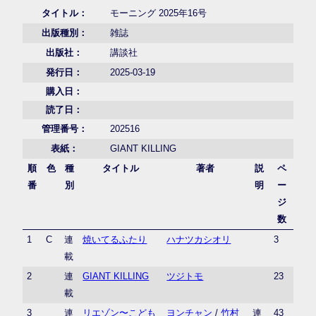
タイトル：
モーニング 2025年16号
出版種別：
雑誌
出版社：
講談社
発行日：
2025-03-19
購入日：
読了日：
管理番号：
202516
表紙：
GIANT KILLING
順
色
種
タイトル
著者
説
ペ
番
別
明
ー
ジ
数
1
C
連
焼いてるふたり
ハナツカシオリ
3
載
2
連
GIANT KILLING
ツジトモ
23
載
3
連
リエゾン〜こども
ヨンチャン
/
竹村
連
43