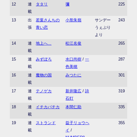
12
連
タタリ
彌
225
載
13
出
若葉さんちの
小形朱嶺
サンデー
243
張
青い恋
うぇぶり
より
14
連
地上へ...
松江名俊
265
載
15
連
みずぽろ
水口尚樹
/
一
287
載
色美穂
16
連
魔物の国
みつたに
301
載
17
連
テノゲカ
新井隆広
/
詩
319
載
石灯
18
連
イチカバチカ
本間仁助
335
載
19
連
ストランド
益子リョウヘ
355
載
イ
/