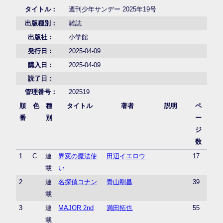
タイトル：
週刊少年サンデー 2025年19号
出版種別：
雑誌
出版社：
小学館
発行日：
2025-04-09
購入日：
2025-04-09
読了日：
管理番号：
202519
順
色
種
タイトル
著者
説明
ペ
番
別
ー
ジ
数
1
C
連
界変の魔法使
田辺イエロウ
17
載
い
2
連
名探偵コナン
青山剛昌
39
載
3
連
MAJOR 2nd
満田拓也
55
載