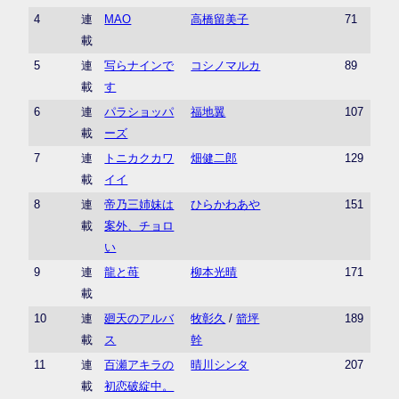
4
連
MAO
高橋留美子
71
載
5
連
写らナインで
コシノマルカ
89
載
す
6
連
パラショッパ
福地翼
107
載
ーズ
7
連
トニカクカワ
畑健二郎
129
載
イイ
8
連
帝乃三姉妹は
ひらかわあや
151
載
案外、チョロ
い
9
連
龍と苺
柳本光晴
171
載
10
連
廻天のアルバ
牧彰久
/
箭坪
189
載
ス
幹
11
連
百瀬アキラの
晴川シンタ
207
載
初恋破綻中。