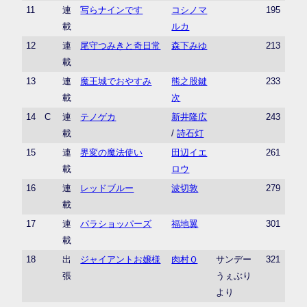
11
連
写らナインです
コシノマ
195
載
ルカ
12
連
尾守つみきと奇日常
森下みゆ
213
載
13
連
魔王城でおやすみ
熊之股鍵
233
載
次
14
C
連
テノゲカ
新井隆広
243
載
/
詩石灯
15
連
界変の魔法使い
田辺イエ
261
載
ロウ
16
連
レッドブルー
波切敦
279
載
17
連
パラショッパーズ
福地翼
301
載
18
出
ジャイアントお嬢様
肉村Ｑ
サンデー
321
張
うぇぶり
より