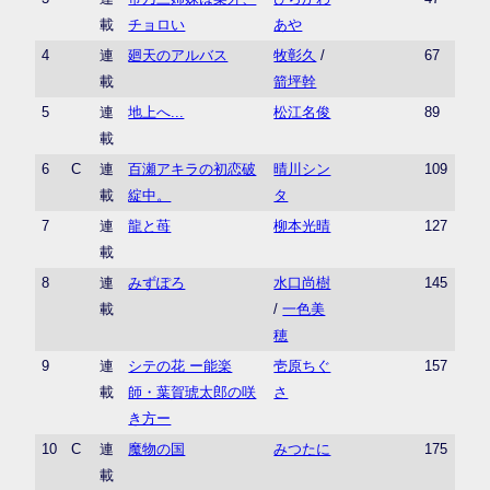
載
チョロい
あや
4
連
廻天のアルバス
牧彰久
/
67
載
箭坪幹
5
連
地上へ...
松江名俊
89
載
6
C
連
百瀬アキラの初恋破
晴川シン
109
載
綻中。
タ
7
連
龍と苺
柳本光晴
127
載
8
連
みずぽろ
水口尚樹
145
載
/
一色美
穂
9
連
シテの花 ー能楽
壱原ちぐ
157
載
師・葉賀琥太郎の咲
さ
き方ー
10
C
連
魔物の国
みつたに
175
載