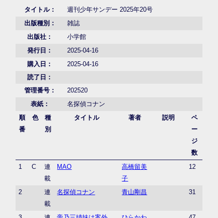
タイトル：
週刊少年サンデー 2025年20号
出版種別：
雑誌
出版社：
小学館
発行日：
2025-04-16
購入日：
2025-04-16
読了日：
管理番号：
202520
表紙：
名探偵コナン
順
色
種
タイトル
著者
説明
ペ
番
別
ー
ジ
数
1
C
連
MAO
高橋留美
12
載
子
2
連
名探偵コナン
青山剛昌
31
載
3
連
帝乃三姉妹は案外、
ひらかわ
47