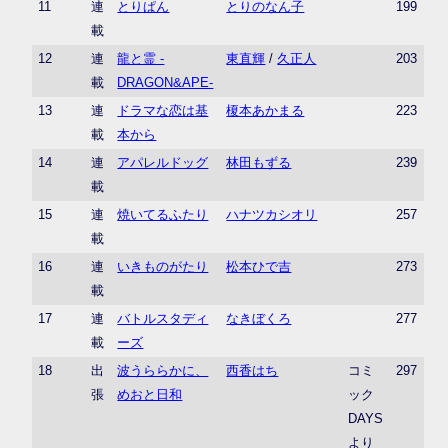
11
連
とりぱん
とりのなん子
199
載
12
連
龍と霊 -
東直輝
/
久正人
203
載
DRAGON&APE-
13
連
ドラマな恋は基
榎本あかまる
223
載
本から
14
連
アパレルドッグ
林田もずる
239
載
15
連
焼いてるふたり
ハナツカシオリ
257
載
16
連
いきものがたり
松本ひで吉
273
載
17
連
バトルスタディ
なきぼくろ
277
載
ーズ
18
出
波うららかに、
西香はち
コミ
297
張
めおと日和
ック
DAYS
より