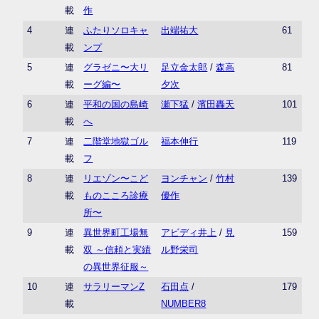
載
作
4
連
ふたりソロキャ
出端祐大
61
載
ンプ
5
連
グラゼニ〜大リ
足立金太郎
/
森高
81
載
ーグ編〜
夕次
6
連
平和の国の島崎
瀬下猛
/
濱田轟天
101
載
へ
7
連
二階堂地獄ゴル
福本伸行
119
載
フ
8
連
リエゾン〜こど
ヨンチャン
/
竹村
139
載
ものこころ診療
優作
所〜
9
連
異世界町工場無
アビディ井上
/
見
159
載
双 ～信頼と実績
ル野栄司
の異世界征服～
10
連
サラリーマンZ
石田点
/
179
載
NUMBER8