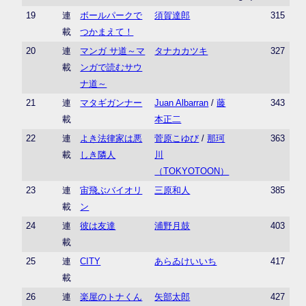
19
連
ボールパークで
須賀達郎
315
載
つかまえて！
20
連
マンガ サ道～マ
タナカカツキ
327
載
ンガで読むサウ
ナ道～
21
連
マタギガンナー
Juan Albarran
/
藤
343
載
本正二
22
連
よき法律家は悪
菅原こゆび
/
那珂
363
載
しき隣人
川
（TOKYOTOON）
23
連
宙飛ぶバイオリ
三原和人
385
載
ン
24
連
彼は友達
浦野月鼓
403
載
25
連
CITY
あらゐけいいち
417
載
26
連
楽屋のトナくん
矢部太郎
427