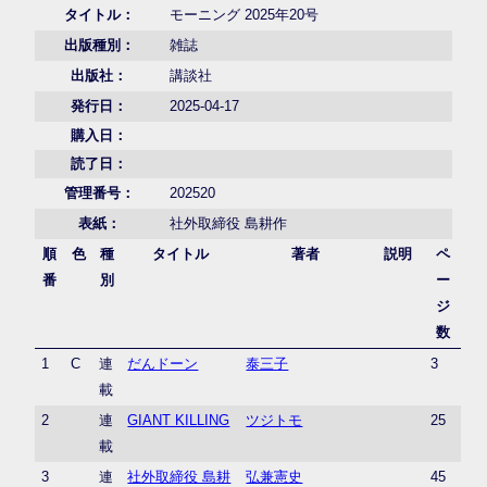
タイトル：
モーニング 2025年20号
出版種別：
雑誌
出版社：
講談社
発行日：
2025-04-17
購入日：
読了日：
管理番号：
202520
表紙：
社外取締役 島耕作
順
色
種
タイトル
著者
説明
ペ
番
別
ー
ジ
数
1
C
連
だんドーン
泰三子
3
載
2
連
GIANT KILLING
ツジトモ
25
載
3
連
社外取締役 島耕
弘兼憲史
45