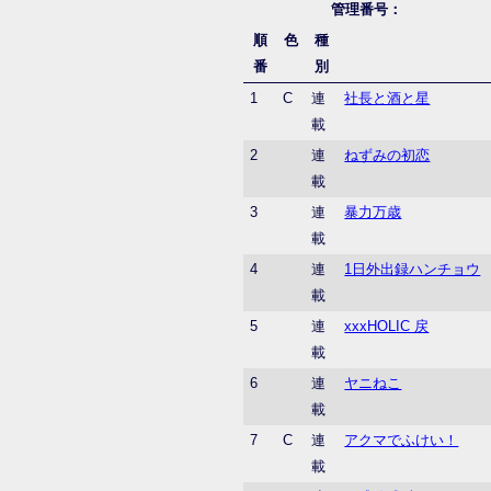
管理番号：
順
色
種
番
別
1
C
連
社長と酒と星
載
2
連
ねずみの初恋
載
3
連
暴力万歳
載
4
連
1日外出録ハンチョウ
載
5
連
xxxHOLIC 戻
載
6
連
ヤニねこ
載
7
C
連
アクマでふけい！
載