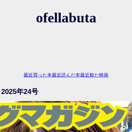
ofellabuta
最近買った本
最近読んだ本
最近観た映画
025年24号