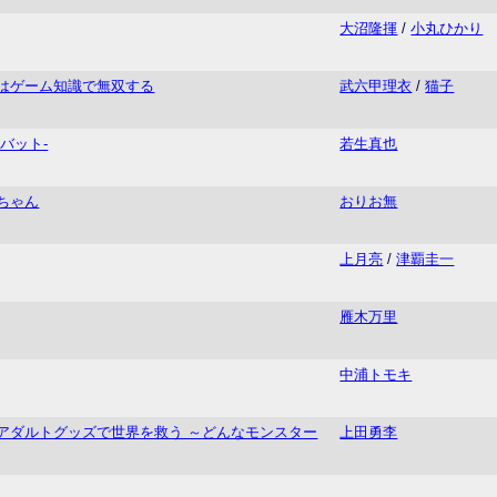
大沼隆揮
/
小丸ひかり
はゲーム知識で無双する
武六甲理衣
/
猫子
バット-
若生真也
ちゃん
おりお無
上月亮
/
津覇圭一
雁木万里
中浦トモキ
アダルトグッズで世界を救う ～どんなモンスター
上田勇李