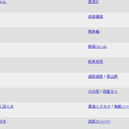
ゃん
里見U
信楽優楽
岡本倫
桜場コハル
松本光司
成田成哲
/
景山愁
小川亮
/
四葉タト
く語りき
鹿成トクサク
/
無敵ソ
好き
武田スーパー