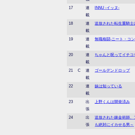
17
連
INNU -イッヌ-
載
18
連
追放された転生重騎士
載
19
連
無職格闘-ニート・コン
載
20
連
ちゃんと呪ってイチコ
載
21
C
連
ゴールデンドロップ
載
22
連
妹は知っている
載
23
出
上野くんは開発済み
張
24
出
追放された錬金術師、
張
も絶対にイカせる男～