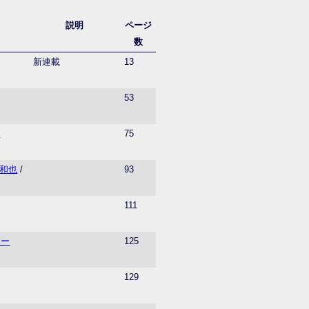
説明
ページ
数
新連載
13
53
し
75
和也
/
93
111
リー
125
129