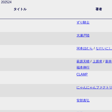
202524
タイトル
著者
ずり騎士
大瀬戸陸
河本ほむら
/
なだいに
萩原天晴
/
上原求
/
新井
福本伸行
CLAMP
にゃんにゃんファクト
安部真弘