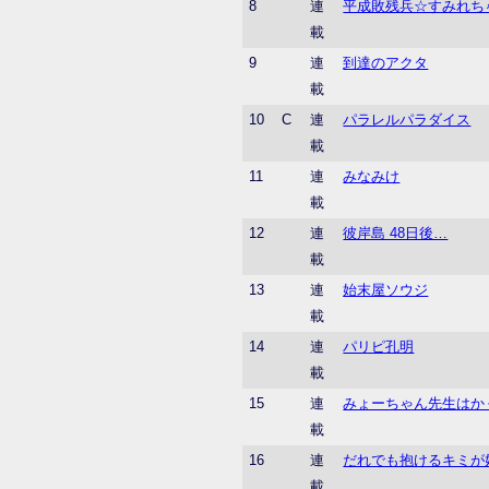
8
連
平成敗残兵☆すみれち
載
9
連
到達のアクタ
載
10
C
連
パラレルパラダイス
載
11
連
みなみけ
載
12
連
彼岸島 48日後…
載
13
連
始末屋ソウジ
載
14
連
パリピ孔明
載
15
連
みょーちゃん先生はか
載
16
連
だれでも抱けるキミが
載