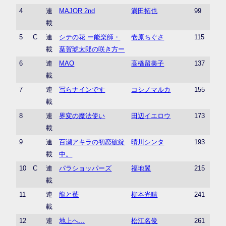
4
連
MAJOR 2nd
満田拓也
99
載
5
C
連
シテの花 ー能楽師・
壱原ちぐさ
115
載
葉賀琥太郎の咲き方ー
6
連
MAO
高橋留美子
137
載
7
連
写らナインです
コシノマルカ
155
載
8
連
界変の魔法使い
田辺イエロウ
173
載
9
連
百瀬アキラの初恋破綻
晴川シンタ
193
載
中。
10
C
連
パラショッパーズ
福地翼
215
載
11
連
龍と苺
柳本光晴
241
載
12
連
地上へ...
松江名俊
261