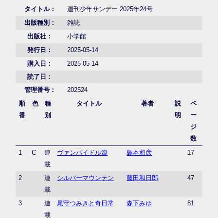
タイトル：
週刊少年サンデー 2025年24号
出版種別：
雑誌
出版社：
小学館
発行日：
2025-05-14
購入日：
2025-05-14
読了日：
管理番号：
202524
順
色
種
タイトル
著者
説
ペ
番
別
明
ー
ジ
数
1
C
連
ヴァンパイドル滾
島本和彦
17
載
2
連
シルバーマウンテン
藤田和日郎
47
載
3
連
尾守つみきと奇日常
森下みゆ
81
載