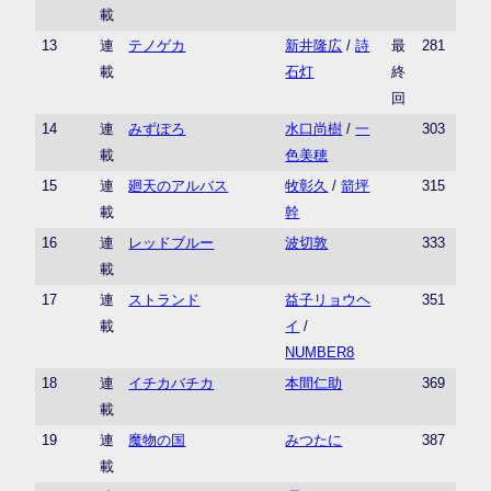
載
13
連
テノゲカ
新井隆広
/
詩
最
281
載
石灯
終
回
14
連
みずぽろ
水口尚樹
/
一
303
載
色美穂
15
連
廻天のアルバス
牧彰久
/
箭坪
315
載
幹
16
連
レッドブルー
波切敦
333
載
17
連
ストランド
益子リョウヘ
351
載
イ
/
NUMBER8
18
連
イチカバチカ
本間仁助
369
載
19
連
魔物の国
みつたに
387
載