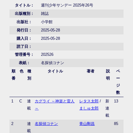
タイトル：
週刊少年サンデー 2025年26号
出版種別：
雑誌
出版社：
小学館
発行日：
2025-05-28
購入日：
2025-05-28
読了日：
管理番号：
202526
表紙：
名探偵コナン
順
色
種
タイトル
著者
説
ペ
番
別
明
ー
ジ
数
1
C
連
カグライ ～神楽と雷人
レタス太郎
/
新
13
載
～
ましゅ太郎
連
載
2
連
名探偵コナン
青山剛昌
85
載