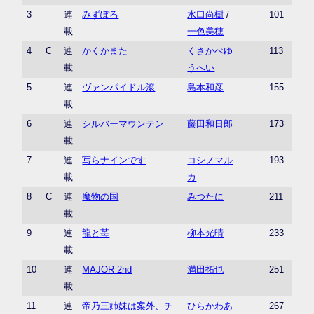
3
連
みずぽろ
水口尚樹
/
101
載
一色美穂
4
C
連
かくかまた
くさかべゆ
113
載
うへい
5
連
ヴァンパイドル滾
島本和彦
155
載
6
連
シルバーマウンテン
藤田和日郎
173
載
7
連
写らナインです
コシノマル
193
載
カ
8
C
連
魔物の国
みつたに
211
載
9
連
龍と苺
柳本光晴
233
載
10
連
MAJOR 2nd
満田拓也
251
載
11
連
帝乃三姉妹は案外、チ
ひらかわあ
267