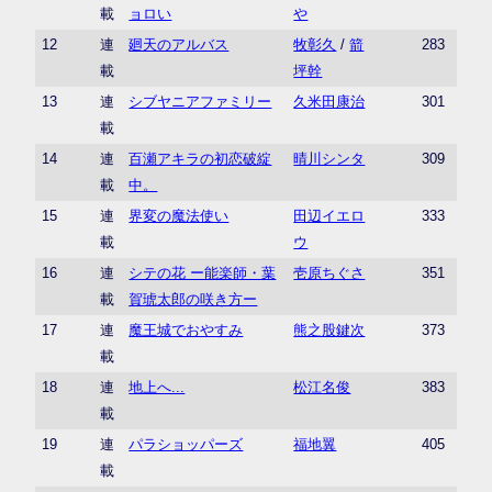
載
ョロい
や
12
連
廻天のアルバス
牧彰久
/
箭
283
載
坪幹
13
連
シブヤニアファミリー
久米田康治
301
載
14
連
百瀬アキラの初恋破綻
晴川シンタ
309
載
中。
15
連
界変の魔法使い
田辺イエロ
333
載
ウ
16
連
シテの花 ー能楽師・葉
壱原ちぐさ
351
載
賀琥太郎の咲き方ー
17
連
魔王城でおやすみ
熊之股鍵次
373
載
18
連
地上へ...
松江名俊
383
載
19
連
パラショッパーズ
福地翼
405
載