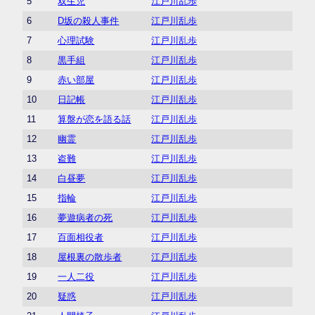
5
双生児
江戸川乱歩
6
D坂の殺人事件
江戸川乱歩
7
心理試験
江戸川乱歩
8
黒手組
江戸川乱歩
9
赤い部屋
江戸川乱歩
10
日記帳
江戸川乱歩
11
算盤が恋を語る話
江戸川乱歩
12
幽霊
江戸川乱歩
13
盗難
江戸川乱歩
14
白昼夢
江戸川乱歩
15
指輪
江戸川乱歩
16
夢遊病者の死
江戸川乱歩
17
百面相役者
江戸川乱歩
18
屋根裏の散歩者
江戸川乱歩
19
一人二役
江戸川乱歩
20
疑惑
江戸川乱歩