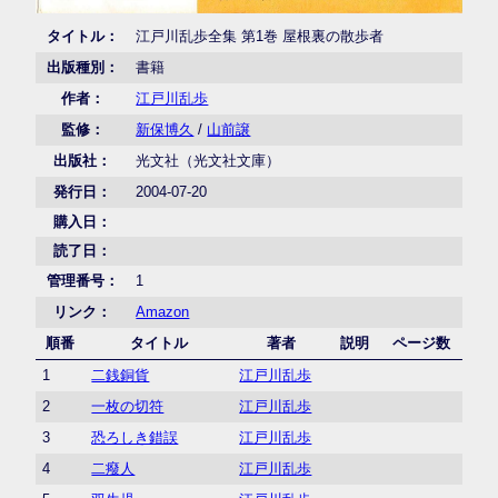
タイトル：
江戸川乱歩全集 第1巻 屋根裏の散歩者
出版種別：
書籍
作者：
江戸川乱歩
監修：
新保博久
/
山前譲
出版社：
光文社（光文社文庫）
発行日：
2004-07-20
購入日：
読了日：
管理番号：
1
リンク：
Amazon
順番
タイトル
著者
説明
ページ数
1
二銭銅貨
江戸川乱歩
2
一枚の切符
江戸川乱歩
3
恐ろしき錯誤
江戸川乱歩
4
二癈人
江戸川乱歩