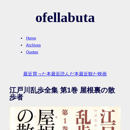
ofellabuta
Home
Archives
Quotes
最近買った本
最近読んだ本
最近観た映画
江戸川乱歩全集 第1巻 屋根裏の散
歩者