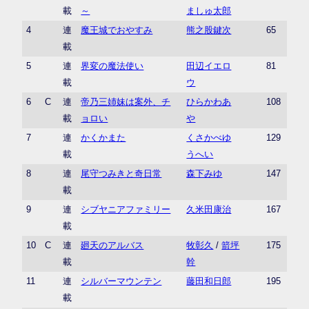
載
～
ましゅ太郎
4
連
魔王城でおやすみ
熊之股鍵次
65
載
5
連
界変の魔法使い
田辺イエロ
81
載
ウ
6
C
連
帝乃三姉妹は案外、チ
ひらかわあ
108
載
ョロい
や
7
連
かくかまた
くさかべゆ
129
載
うへい
8
連
尾守つみきと奇日常
森下みゆ
147
載
9
連
シブヤニアファミリー
久米田康治
167
載
10
C
連
廻天のアルバス
牧彰久
/
箭坪
175
載
幹
11
連
シルバーマウンテン
藤田和日郎
195
載