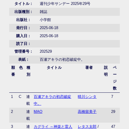
タイトル：
週刊少年サンデー 2025年29号
出版種別：
雑誌
出版社：
小学館
発行日：
2025-06-18
購入日：
2025-06-18
読了日：
管理番号：
202529
表紙：
百瀬アキラの初恋破綻中。
順
色
種
タイトル
著者
説
ペ
番
別
明
ー
ジ
数
1
C
連
百瀬アキラの初恋破綻
晴川シンタ
7
載
中。
2
連
MAO
高橋留美子
29
載
3
連
カグライ ～神楽と雷人
レタス太郎
/
47