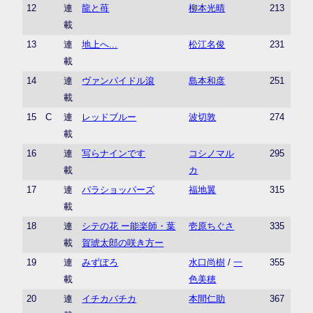
12
連
龍と苺
柳本光晴
213
載
13
連
地上へ...
松江名俊
231
載
14
連
ヴァンパイドル滾
島本和彦
251
載
15
C
連
レッドブルー
波切敦
274
載
16
連
写らナインです
コシノマル
295
載
カ
17
連
パラショッパーズ
福地翼
315
載
18
連
シテの花 ー能楽師・葉
壱原ちぐさ
335
載
賀琥太郎の咲き方ー
19
連
みずぽろ
水口尚樹
/
一
355
載
色美穂
20
連
イチカバチカ
本間仁助
367