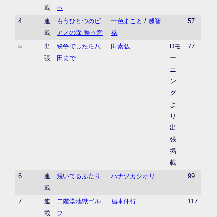
載
へ
4
連
もうひとつのピ
一色まこと
/
越智
57
載
アノの森 整う音
晃
5
出
紛争でしたら八
田素弘
Dモ
77
張
田まで
ー
ニ
ン
グ
よ
り
出
張
掲
載
6
連
焼いてるふたり
ハナツカシオリ
99
載
7
連
二階堂地獄ゴル
福本伸行
117
載
フ