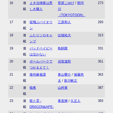
16
連
よき法律家は悪
菅原こゆび
/
那珂
273
載
しき隣人
川
（TOKYOTOON）
17
連
宙飛ぶバイオリ
三原和人
293
載
ン
18
連
ふたりソロキャ
出端祐大
313
載
ンプ
19
連
バッドベイビー
鳥飼茜
331
載
は泣かない
20
連
ボールパークで
須賀達郎
351
載
つかまえて！
21
連
接待麻雀課
奥山響介
/
後藤悠
363
載
太
/
新川帆立
22
連
猫奥
山村東
387
載
23
連
龍と霊 -
東直輝
/
久正人
393
載
DRAGON&APE-