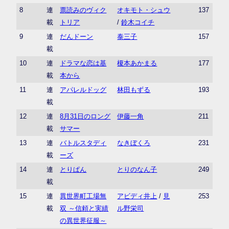
8
連
票読みのヴィク
オキモト・シュウ
137
載
トリア
/
鈴木コイチ
9
連
だんドーン
泰三子
157
載
10
連
ドラマな恋は基
榎本あかまる
177
載
本から
11
連
アパレルドッグ
林田もずる
193
載
12
連
8月31日のロング
伊藤一角
211
載
サマー
13
連
バトルスタディ
なきぼくろ
231
載
ーズ
14
連
とりぱん
とりのなん子
249
載
15
連
異世界町工場無
アビディ井上
/
見
253
載
双 ～信頼と実績
ル野栄司
の異世界征服～