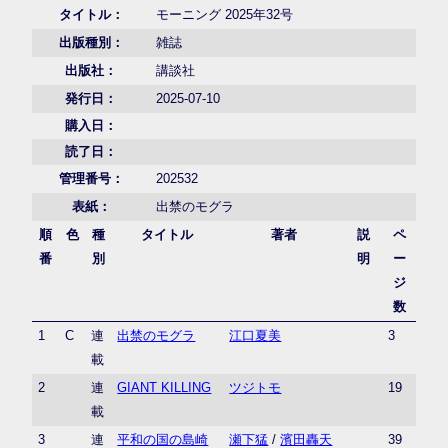
タイトル：
モーニング 2025年32号
出版種別：
雑誌
出版社：
講談社
発行日：
2025-07-10
購入日：
読了日：
管理番号：
202532
表紙：
出禁のモグラ
順
色
種
タイトル
著者
説
ペ
番
別
明
ー
ジ
数
1
C
連
出禁のモグラ
江口夏美
3
載
2
連
GIANT KILLING
ツジトモ
19
載
3
連
平和の国の島崎
瀬下猛
/
濱田轟天
39