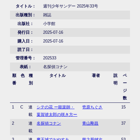
タイトル：
週刊少年サンデー 2025年33号
出版種別：
雑誌
出版社：
小学館
発行日：
2025-07-16
購入日：
2025-07-16
読了日：
管理番号：
202533
表紙：
名探偵コナン
順
色
種
タイトル
著者
説
ペ
番
別
明
ー
ジ
数
1
C
連
シテの花 ー能楽師・
壱原ちぐさ
15
載
葉賀琥太郎の咲き方ー
2
連
名探偵コナン
青山剛昌
37
載
3
連
魔王城でおやすみ
熊之股鍵次
53