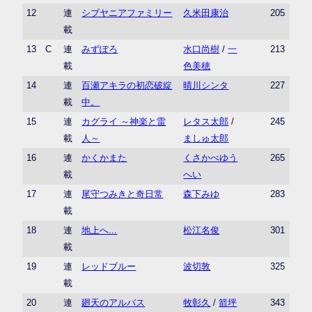
12
連
シブヤニアファミリー
久米田康治
205
載
13
C
連
みずぽろ
水口尚樹
/
一
213
載
色美穂
14
連
百瀬アキラの初恋破綻
晴川シンタ
227
載
中。
15
連
カグライ ～神楽と雷
レタス太郎
/
245
載
人～
ましゅ太郎
16
連
かくかまた
くさかべゆう
265
載
へい
17
連
尾守つみきと奇日常
森下みゆ
283
載
18
連
地上へ...
松江名俊
301
載
19
連
レッドブルー
波切敦
325
載
20
連
廻天のアルバス
牧彰久
/
箭坪
343