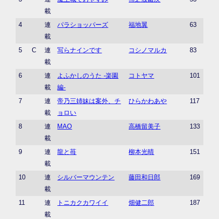
載
4
連
パラショッパーズ
福地翼
63
載
5
C
連
写らナインです
コシノマルカ
83
載
6
連
よふかしのうた -楽園
コトヤマ
101
載
編-
7
連
帝乃三姉妹は案外、チ
ひらかわあや
117
載
ョロい
8
連
MAO
高橋留美子
133
載
9
連
龍と苺
柳本光晴
151
載
10
連
シルバーマウンテン
藤田和日郎
169
載
11
連
トニカクカワイイ
畑健二郎
187
載