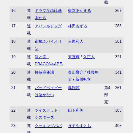
載
16
連
ドラマな恋は基
榎本あかまる
267
載
本から
17
連
アパレルドッグ
林田もずる
283
載
18
連
宙飛ぶバイオリ
三原和人
301
載
ン
19
連
龍と霊 -
東直輝
/
久正人
321
載
DRAGON&APE-
20
連
接待麻雀課
奥山響介
/
後藤悠
341
載
太
/
新川帆立
21
連
バッドベイビー
鳥飼茜
第4
361
載
は泣かない
部
完
22
連
ツイステッド・
山下和美
385
載
シスターズ
23
連
クッキングパパ
うえやまとち
405
載