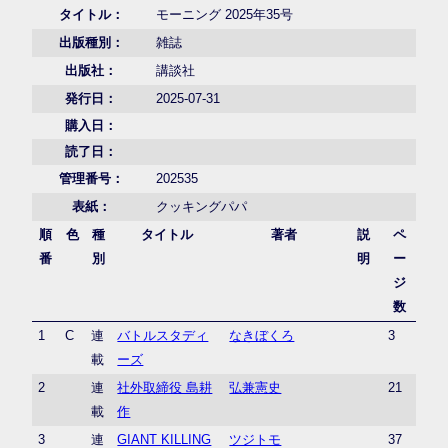
タイトル：
モーニング 2025年35号
出版種別：
雑誌
出版社：
講談社
発行日：
2025-07-31
購入日：
読了日：
管理番号：
202535
表紙：
クッキングパパ
順
色
種
タイトル
著者
説
ペ
番
別
明
ー
ジ
数
1
C
連
バトルスタディ
なきぼくろ
3
載
ーズ
2
連
社外取締役 島耕
弘兼憲史
21
載
作
3
連
GIANT KILLING
ツジトモ
37