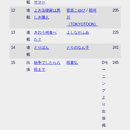
載
サマー
12
連
よき法律家は悪
菅原こゆび
/
那珂
205
載
しき隣人
川
（TOKYOTOON）
13
連
きのう何食べ
よしながふみ
225
載
た？
14
連
とりぱん
とりのなん子
241
載
15
出
紛争でしたら八
田素弘
Dモ
245
張
田まで
ー
ニ
ン
グ
よ
り
出
張
掲