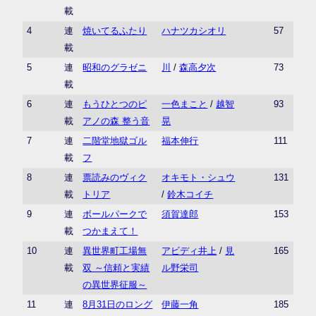
載
4
連
焼いてるふたり
ハナツカシオリ
57
載
5
連
昭和のグラゼニ
川
/
森高夕次
73
載
6
連
もうひとつのピ
一色まこと
/
越智
93
載
アノの森 整う音
晃
7
連
二階堂地獄ゴル
福本伸行
111
載
フ
8
連
票読みのヴィク
オキモト・シュウ
131
載
トリア
/
鈴木コイチ
9
連
ボールパークで
須賀達郎
153
載
つかまえて！
10
連
異世界町工場無
アビディ井上
/
見
165
載
双 ～信頼と実績
ル野栄司
の異世界征服～
11
連
8月31日のロング
伊藤一角
185