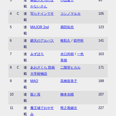
3
連
舞妓さんちのま
小山愛子
95
載
かないさん
4
C
連
写らナインです
コシノマルカ
105
載
5
連
MAJOR 2nd
満田拓也
123
載
6
連
廻天のアルバス
牧彰久
/
箭坪幹
141
載
7
連
みずぽろ
水口尚樹
/
一色
163
載
美穂
8
C
連
あおざくら 防衛
二階堂ヒカル
171
載
大学校物語
9
連
MAO
高橋留美子
189
載
10
連
龍と苺
柳本光晴
207
載
11
連
魔王城でおやす
熊之股鍵次
227
載
み