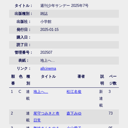
タイトル：
週刊少年サンデー 2025年7号
出版種別：
雑誌
出版社：
小学館
発行日：
2025-01-15
購入日：
読了日：
管理番号：
202507
表紙：
地上へ...
リンク：
allcinema
順
色
種
タイトル
著者
説
ペー
番
別
明
ジ数
1
C
連
地上へ...
松江名俊
新
3
載
連
載
2
連
尾守つみきと奇
森下みゆ
73
載
日常