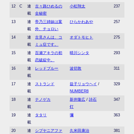
12
C
連
古々路ひめるの
小松翔太
237
載
全秘密
13
連
帝乃三姉妹は案
ひらかわあや
257
載
外、チョロい
14
連
古見さんは、コ
オダトモヒト
275
載
ミュ症です。
15
連
百瀬アキラの初
晴川シンタ
293
載
恋破綻中。
16
連
レッドブルー
波切敦
311
載
17
連
ストランド
益子リョウヘイ
/
329
載
NUMBER8
18
連
テノゲカ
新井隆広
/
詩石
347
載
灯
19
連
タタリ
彌
363
載
20
連
シブヤニアファ
久米田康治
381