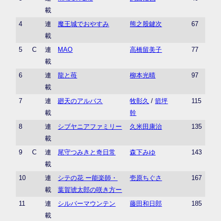
載
4
連
魔王城でおやすみ
熊之股鍵次
67
載
5
C
連
MAO
高橋留美子
77
載
6
連
龍と苺
柳本光晴
97
載
7
連
廻天のアルバス
牧彰久
/
箭坪
115
載
幹
8
連
シブヤニアファミリー
久米田康治
135
載
9
C
連
尾守つみきと奇日常
森下みゆ
143
載
10
連
シテの花 ー能楽師・
壱原ちぐさ
167
載
葉賀琥太郎の咲き方ー
11
連
シルバーマウンテン
藤田和日郎
185
載