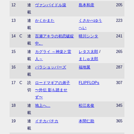
12
連
ヴァンパイドル滾
島本和彦
205
載
13
連
かくかまた
くさかべゆう
223
載
へい
14
C
連
百瀬アキラの初恋破綻
晴川シンタ
241
載
中。
15
連
カグライ ～神楽と雷
レタス太郎
/
265
載
人～
ましゅ太郎
16
連
パラショッパーズ
福地翼
287
載
17
C
読
ロードマギアの弟子
FLIPFLOPs
307
切
〜外伝 影も踏ませ
ず〜
18
連
地上へ...
松江名俊
345
載
19
連
イチカバチカ
本間仁助
365
載