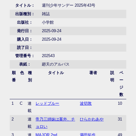
タイトル：
週刊少年サンデー 2025年43号
出版種別：
雑誌
出版社：
小学館
発行日：
2025-09-24
購入日：
2025-09-24
読了日：
管理番号：
202543
表紙：
廻天のアルバス
順
色
種
タイトル
著者
説
ペ
番
別
明
ー
ジ
数
1
C
連
レッドブルー
波切敦
10
載
2
連
帝乃三姉妹は案外、チ
ひらかわあや
31
載
ョロい
3
連
MAJOR 2nd
満田拓也
49