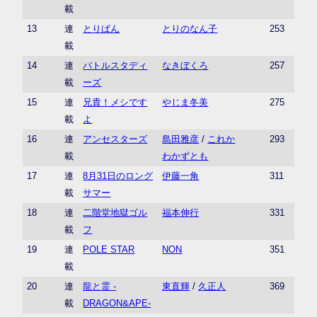
載
13
連
とりぱん
とりのなん子
253
載
14
連
バトルスタディ
なきぼくろ
257
載
ーズ
15
連
兄貴！メシです
やじま冬美
275
載
よ
16
連
アンセスターズ
島田雅彦
/
これか
293
載
わかずとも
17
連
8月31日のロング
伊藤一角
311
載
サマー
18
連
二階堂地獄ゴル
福本伸行
331
載
フ
19
連
POLE STAR
NON
351
載
20
連
龍と霊 -
東直輝
/
久正人
369
載
DRAGON&APE-