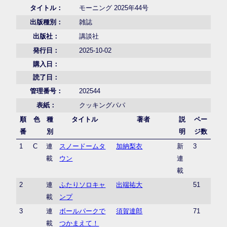
タイトル：
モーニング 2025年44号
出版種別：
雑誌
出版社：
講談社
発行日：
2025-10-02
購入日：
読了日：
管理番号：
202544
表紙：
クッキングパパ
順
色
種
タイトル
著者
説
ペー
番
別
明
ジ数
1
C
連
スノードームタ
加納梨衣
新
3
載
ウン
連
載
2
連
ふたりソロキャ
出端祐大
51
載
ンプ
3
連
ボールパークで
須賀達郎
71
載
つかまえて！