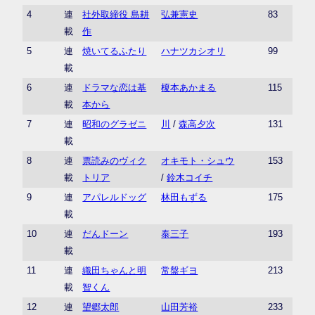
4
連
社外取締役 島耕
弘兼憲史
83
載
作
5
連
焼いてるふたり
ハナツカシオリ
99
載
6
連
ドラマな恋は基
榎本あかまる
115
載
本から
7
連
昭和のグラゼニ
川
/
森高夕次
131
載
8
連
票読みのヴィク
オキモト・シュウ
153
載
トリア
/
鈴木コイチ
9
連
アパレルドッグ
林田もずる
175
載
10
連
だんドーン
泰三子
193
載
11
連
織田ちゃんと明
常盤ギヨ
213
載
智くん
12
連
望郷太郎
山田芳裕
233