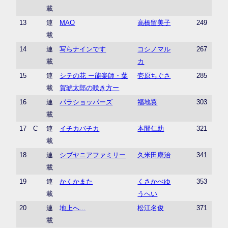
載
13
連
MAO
高橋留美子
249
載
14
連
写らナインです
コシノマル
267
載
カ
15
連
シテの花 ー能楽師・葉
壱原ちぐさ
285
載
賀琥太郎の咲き方ー
16
連
パラショッパーズ
福地翼
303
載
17
C
連
イチカバチカ
本間仁助
321
載
18
連
シブヤニアファミリー
久米田康治
341
載
19
連
かくかまた
くさかべゆ
353
載
うへい
20
連
地上へ...
松江名俊
371
載