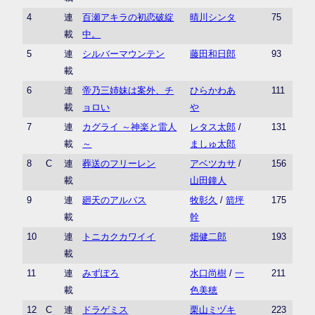
4
連
百瀬アキラの初恋破綻
晴川シンタ
75
載
中。
5
連
シルバーマウンテン
藤田和日郎
93
載
6
連
帝乃三姉妹は案外、チ
ひらかわあ
111
載
ョロい
や
7
連
カグライ ～神楽と雷人
レタス太郎
/
131
載
～
ましゅ太郎
8
C
連
葬送のフリーレン
アベツカサ
/
156
載
山田鐘人
9
連
廻天のアルバス
牧彰久
/
箭坪
175
載
幹
10
連
トニカクカワイイ
畑健二郎
193
載
11
連
みずぽろ
水口尚樹
/
一
211
載
色美穂
12
C
連
ドラゲミス
栗山ミヅキ
223