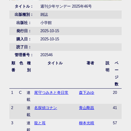
タイトル：
週刊少年サンデー 2025年46号
出版種別：
雑誌
出版社：
小学館
発行日：
2025-10-15
購入日：
2025-10-15
読了日：
管理番号：
202546
順
色
種
タイトル
著者
説
ペ
番
別
明
ー
ジ
数
1
C
連
尾守つみきと奇日常
森下みゆ
20
載
2
連
名探偵コナン
青山剛昌
41
載
3
連
龍と苺
柳本光晴
57
載