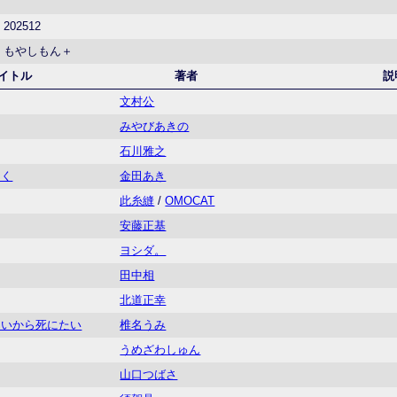
202512
もやしもん＋
イトル
著者
説
文村公
みやびあきの
石川雅之
ーく
金田あき
此糸縫
/
OMOCAT
安藤正基
ヨシダ。
田中相
北道正幸
たいから死にたい
椎名うみ
うめざわしゅん
山口つばさ