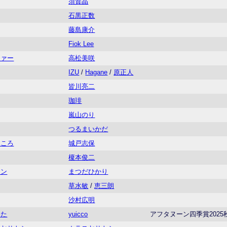
須賀晶
石黒正数
藤島康介
Fiok Lee
ファー
高松美咲
IZU
/
Hagane
/
原正人
皆川亮二
珈琲
嵐山のり
つるまいかだ
くころ
城戸志保
榎本俊二
イン
まつだひかり
草水敏
/
恵三朗
沙村広明
いた
yuicco
アフタヌーン四季賞2025