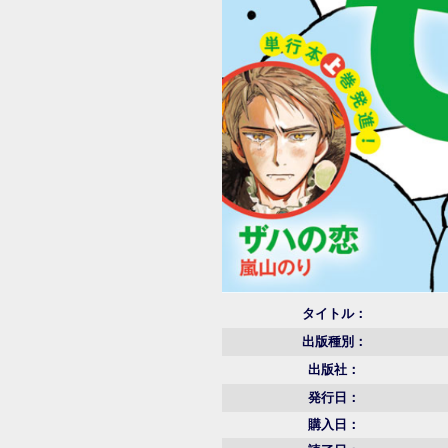
タイトル：
出版種別：
出版社：
発行日：
購入日：