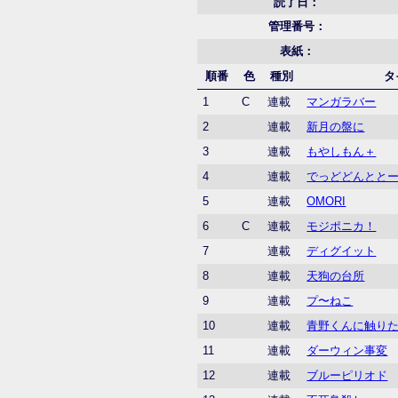
読了日：
管理番号：
表紙：
順番
色
種別
タ
1
C
連載
マンガラバー
2
連載
新月の盤に
3
連載
もやしもん＋
4
連載
でっどどんとと
5
連載
OMORI
6
C
連載
モジポニカ！
7
連載
ディグイット
8
連載
天狗の台所
9
連載
プ〜ねこ
10
連載
青野くんに触り
11
連載
ダーウィン事変
12
連載
ブルーピリオド