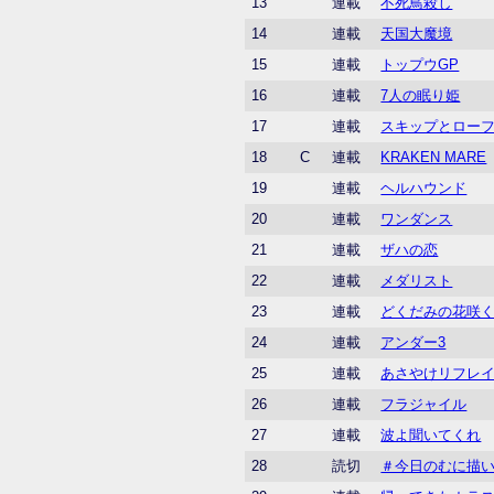
13
連載
不死鳥殺し
14
連載
天国大魔境
15
連載
トップウGP
16
連載
7人の眠り姫
17
連載
スキップとロー
18
C
連載
KRAKEN MARE
19
連載
ヘルハウンド
20
連載
ワンダンス
21
連載
ザハの恋
22
連載
メダリスト
23
連載
どくだみの花咲
24
連載
アンダー3
25
連載
あさやけリフレ
26
連載
フラジャイル
27
連載
波よ聞いてくれ
28
読切
＃今日のむに描