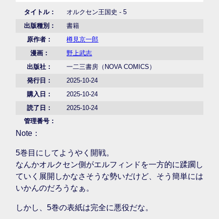
タイトル：
オルクセン王国史 - 5
出版種別：
書籍
原作者：
樽見京一郎
漫画：
野上武志
出版社：
一二三書房（NOVA COMICS）
発行日：
2025-10-24
購入日：
2025-10-24
読了日：
2025-10-24
管理番号：
Note：
5巻目にしてようやく開戦。
なんかオルクセン側がエルフィンドを一方的に蹂躙し
ていく展開しかなさそうな勢いだけど、そう簡単には
いかんのだろうなぁ。
しかし、5巻の表紙は完全に悪役だな。