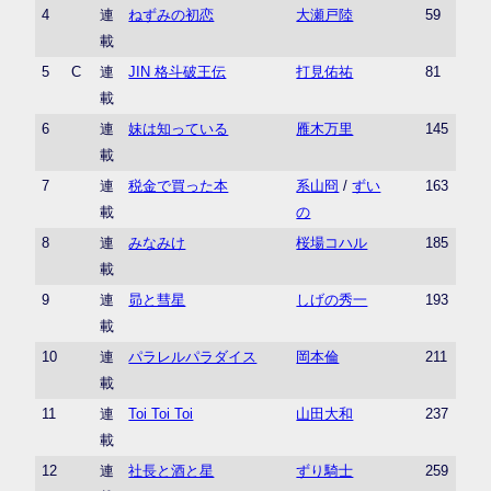
4
連
ねずみの初恋
大瀬戸陸
59
載
5
C
連
JIN 格斗破王伝
打見佑祐
81
載
6
連
妹は知っている
雁木万里
145
載
7
連
税金で買った本
系山冏
/
ずい
163
載
の
8
連
みなみけ
桜場コハル
185
載
9
連
昴と彗星
しげの秀一
193
載
10
連
パラレルパラダイス
岡本倫
211
載
11
連
Toi Toi Toi
山田大和
237
載
12
連
社長と酒と星
ずり騎士
259