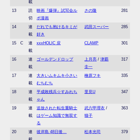
載
13
読
映画『爆弾』試写会ル
さの隆
281
切
ポ漫画
14
連
だれでも抱けるキミが
武田スーパー
285
載
好き
15
C
連
xxxHOLIC 戻
CLAMP
301
載
16
連
ゴールデンドロップ
上月亮
/
津覇
317
載
圭一
17
連
大きいムキムキ小さい
檜原フキ
335
載
むちむち
18
連
平成敗残兵☆すみれち
里見U
347
載
ゃん
19
連
追放された転生重騎士
武六甲理衣
/
363
載
はゲーム知識で無双す
猫子
る
20
連
彼岸島 48日後…
松本光司
379
載