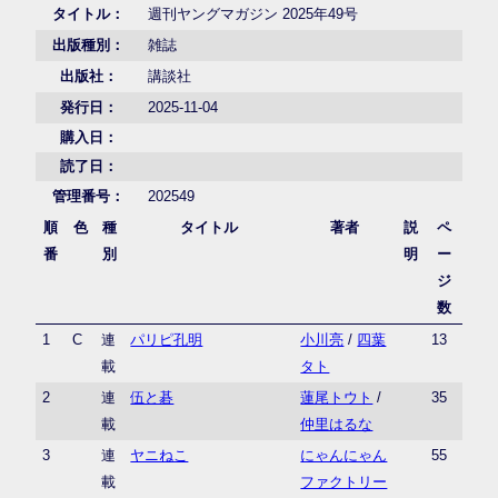
タイトル：
週刊ヤングマガジン 2025年49号
出版種別：
雑誌
出版社：
講談社
発行日：
2025-11-04
購入日：
読了日：
管理番号：
202549
順
色
種
タイトル
著者
説
ペ
番
別
明
ー
ジ
数
1
C
連
パリピ孔明
小川亮
/
四葉
13
載
タト
2
連
伍と碁
蓮尾トウト
/
35
載
仲里はるな
3
連
ヤニねこ
にゃんにゃん
55
載
ファクトリー