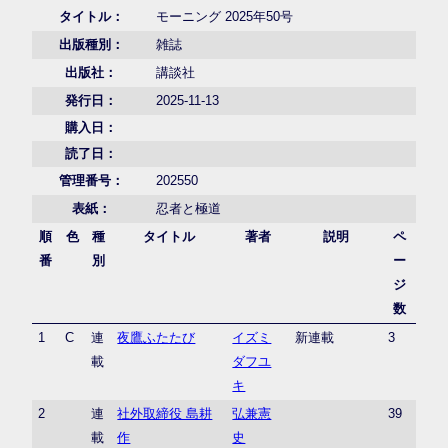
タイトル：
モーニング 2025年50号
出版種別：
雑誌
出版社：
講談社
発行日：
2025-11-13
購入日：
読了日：
管理番号：
202550
表紙：
忍者と極道
順
色
種
タイトル
著者
説明
ペ
番
別
ー
ジ
数
1
C
連
夜鷹ふたたび
イズミ
新連載
3
載
ダフユ
キ
2
連
社外取締役 島耕
弘兼憲
39
載
作
史