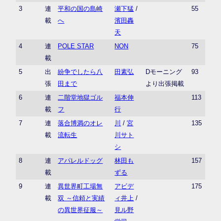
3
連
平和の国の島崎
瀬下猛
/
55
載
へ
濱田轟
天
4
連
POLE STAR
NON
75
載
5
出
紛争でしたら八
田素弘
Dモーニング
93
張
田まで
より出張掲載
6
連
二階堂地獄ゴル
福本伸
113
載
フ
行
7
連
落合博満のオレ
川
/
宮
135
載
流転生
川サト
シ
8
連
アパレルドッグ
林田も
157
載
ずる
9
連
異世界町工場無
アビデ
175
載
双 ～信頼と実績
ィ井上
/
の異世界征服～
見ル野