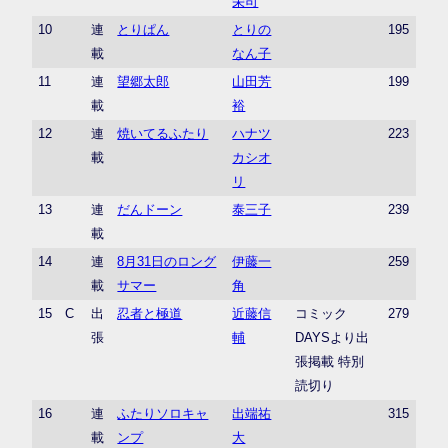
栄司
10
連
とりぱん
とりの
195
載
なん子
11
連
望郷太郎
山田芳
199
載
裕
12
連
焼いてるふたり
ハナツ
223
載
カシオ
リ
13
連
だんドーン
泰三子
239
載
14
連
8月31日のロング
伊藤一
259
載
サマー
角
15
C
出
忍者と極道
近藤信
コミック
279
張
輔
DAYSより出
張掲載 特別
読切り
16
連
ふたりソロキャ
出端祐
315
載
ンプ
大